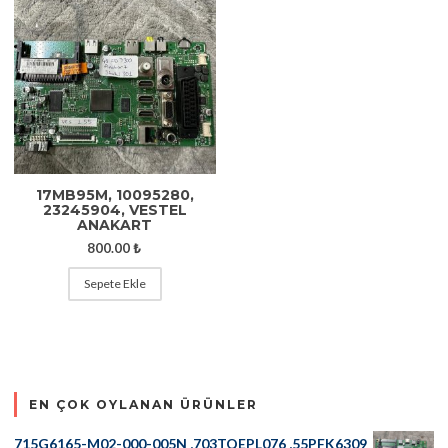
17MB95M, 10095280,
23245904, VESTEL
ANAKART
800.00
₺
Sepete Ekle
EN ÇOK OYLANAN ÜRÜNLER
715G6165-M02-000-005N ,703TQEPL076 ,55PFK6309