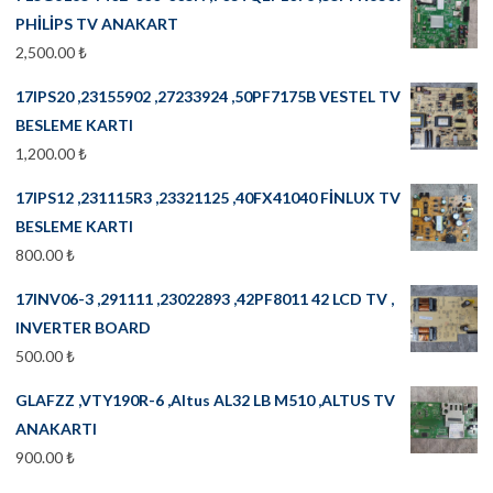
PHİLİPS TV ANAKART
2,500.00
₺
17IPS20 ,23155902 ,27233924 ,50PF7175B VESTEL TV
BESLEME KARTI
1,200.00
₺
17IPS12 ,231115R3 ,23321125 ,40FX41040 FİNLUX TV
BESLEME KARTI
800.00
₺
17INV06-3 ,291111 ,23022893 ,42PF8011 42 LCD TV ,
INVERTER BOARD
500.00
₺
GLAFZZ ,VTY190R-6 ,Altus AL32 LB M510 ,ALTUS TV
ANAKARTI
900.00
₺