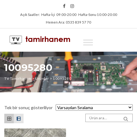
Açık Saatler: Hafta‑İçi 09:00‑20:00 Hafta‑Sonu 10:00‑20:00
Hemen Ara: 0535 839 57 70
10095280
TV Tamirhanem
>
Ürünler
>
10095280
Tek bir sonuç gösteriliyor
Arama sonuçları:
SEA