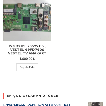
17MB211S ,23577116 ,
VESTEL 49FD7400
VESTEL TV ANAKART
1,600.00
₺
Sepete Ekle
EN ÇOK OYLANAN ÜRÜNLER
BN94-14066A ,BN41-02697A,QE55Q85RAT