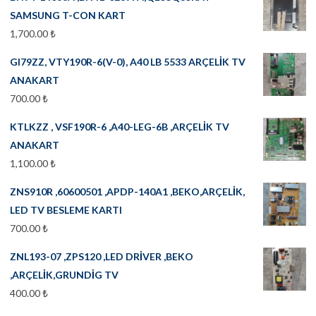
SAMSUNG T-CON KART
1,700.00
₺
GI79ZZ, VTY190R-6(V-0), A40 LB 5533 ARÇELİK TV
ANAKART
700.00
₺
KTLKZZ , VSF190R-6 ,A40-LEG-6B ,ARÇELİK TV
ANAKART
1,100.00
₺
ZNS910R ,60600501 ,APDP-140A1 ,BEKO,ARÇELİK,
LED TV BESLEME KARTI
700.00
₺
ZNL193-07 ,ZPS120 ,LED DRİVER ,BEKO
,ARÇELİK,GRUNDİG TV
400.00
₺