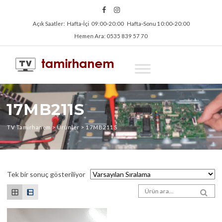
Açık Saatler: Hafta‑İçi 09:00‑20:00 Hafta‑Sonu 10:00‑20:00
Hemen Ara: 0535 839 57 70
17MB211S
TV Tamirhanem
>
Ürünler
>
17MB211S
Tek bir sonuç gösteriliyor
Arama sonuçları:
SEA