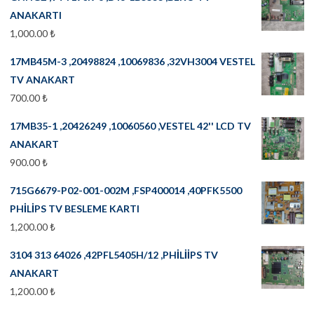
ANAKARTI
1,000.00
₺
17MB45M-3 ,20498824 ,10069836 ,32VH3004 VESTEL
TV ANAKART
700.00
₺
17MB35-1 ,20426249 ,10060560 ,VESTEL 42'' LCD TV
ANAKART
900.00
₺
715G6679-P02-001-002M ,FSP400014 ,40PFK5500
PHİLİPS TV BESLEME KARTI
1,200.00
₺
3104 313 64026 ,42PFL5405H/12 ,PHİLİİPS TV
ANAKART
1,200.00
₺