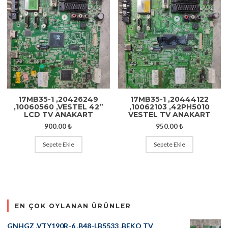
17MB35-1 ,20426249
17MB35-1 ,20444122
,10060560 ,VESTEL 42”
,10062103 ,42PH5010
LCD TV ANAKART
VESTEL TV ANAKART
900.00
₺
950.00
₺
Sepete Ekle
Sepete Ekle
EN ÇOK OYLANAN ÜRÜNLER
GNHGZ ,VTY190R-6 ,B48-LB5533 ,BEKO TV