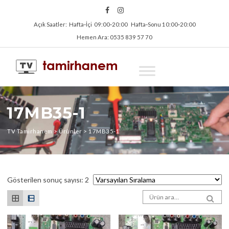
Açık Saatler: Hafta‑İçi 09:00‑20:00 Hafta‑Sonu 10:00‑20:00
Hemen Ara: 0535 839 57 70
17MB35-1
TV Tamirhanem
>
Ürünler
>
17MB35-1
Gösterilen sonuç sayısı: 2
Arama sonuçları:
SEA