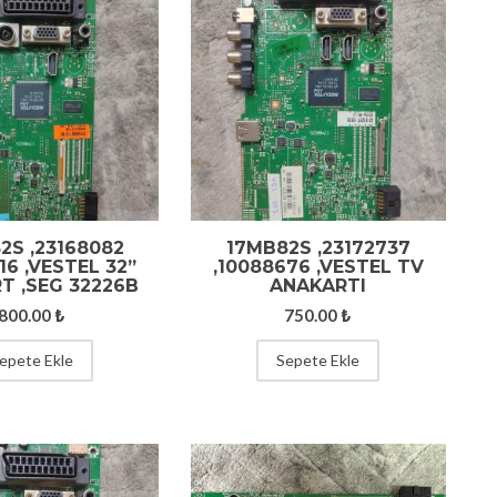
2S ,23168082
17MB82S ,23172737
16 ,VESTEL 32”
,10088676 ,VESTEL TV
T ,SEG 32226B
ANAKARTI
800.00
₺
750.00
₺
epete Ekle
Sepete Ekle