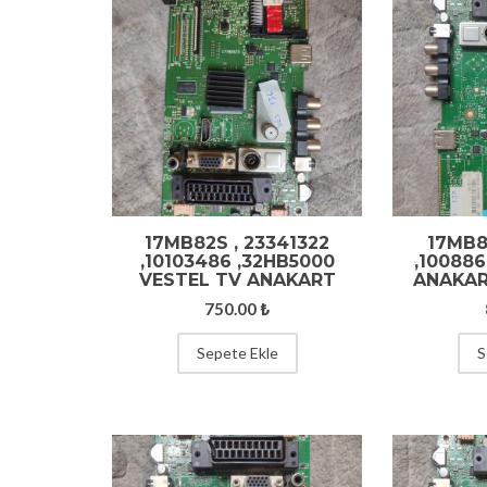
17MB82S , 23341322
17MB8
,10103486 ,32HB5000
,100886
VESTEL TV ANAKART
ANAKAR
750.00
₺
Sepete Ekle
S