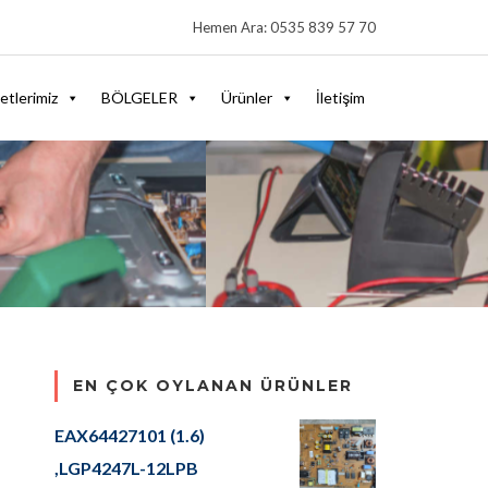
Hemen Ara: 0535 839 57 70
etlerimiz
BÖLGELER
Ürünler
İletişim
EN ÇOK OYLANAN ÜRÜNLER
EAX64427101 (1.6)
,LGP4247L-12LPB