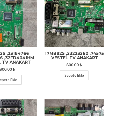
2S ,23184766
17MB82S ,23223260 ,74575
36 ,32FD4041HM
,VESTEL TV ANAKART
L TV ANAKART
800.00
₺
800.00
₺
Sepete Ekle
epete Ekle