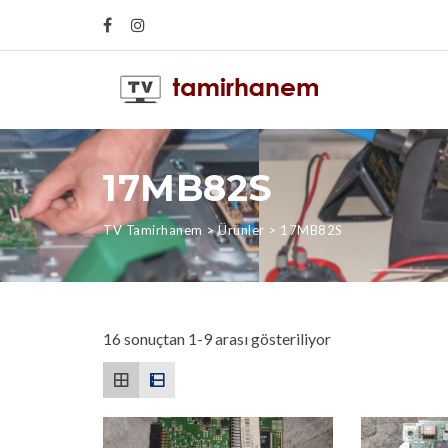
17MB82S
TV Tamirhanem
>
Ürünler
>
17MB82S
16 sonuçtan 1-9 arası gösteriliyor