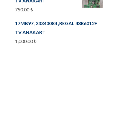
TV ANAKART
750.00
₺
17MB97 ,23340084 ,REGAL 48R6012F
TV ANAKART
1,000.00
₺