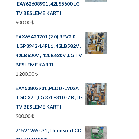
,EAY62608901 ,42LS5600 LG
TV BESLEME KARTI
900.00
₺
EAX65423701 (2.0) REV2.0
,LGP3942-14PL1 ,42LB582V ,
42LB620V , 42LB630V ,LG TV
BESLEME KARTI
1,200.00
₺
EAY60802901 ,PLDD-L902A
,LGD 37'' ,LG 37LE310 -ZB ,LG
TV BESLEME KARTI
900.00
₺
715V1265-J/1 ,Thomson LCD