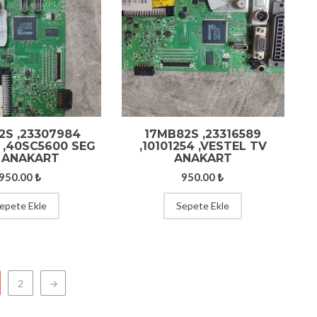
2S ,23307984
17MB82S ,23316589
2 ,40SC5600 SEG
,10101254 ,VESTEL TV
 ANAKART
ANAKART
950.00
₺
950.00
₺
epete Ekle
Sepete Ekle
2
→