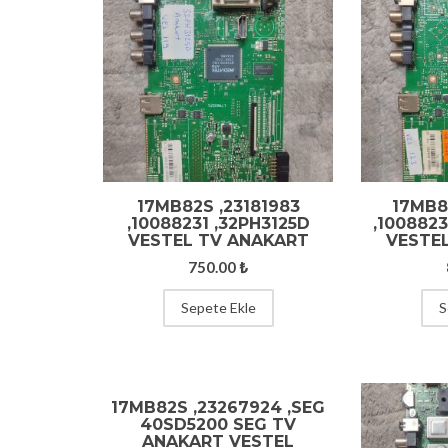
17MB82S ,23181983
17MB8
,10088231 ,32PH3125D
,100882
VESTEL TV ANAKART
VESTE
750.00
₺
Sepete Ekle
S
17MB82S ,23267924 ,SEG
40SD5200 SEG TV
ANAKART VESTEL