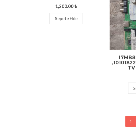
1,200.00
₺
Sepete Ekle
17MB8
,1010182
TV
S
1