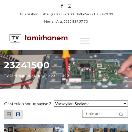
Açık Saatler: Hafta‑İçi 09:00‑20:00 Hafta‑Sonu 10:00‑20:00
Hemen Ara: 0535 839 57 70
23241500
TV Tamirhanem
>
Ürünler
>
23241500
Gösterilen sonuç sayısı: 2
Arama sonuçları:
SEA