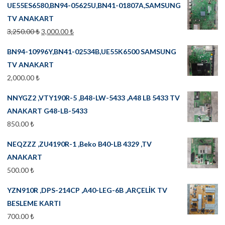
UE55ES6580,BN94-05625U,BN41-01807A,SAMSUNG
TV ANAKART
3,250.00
₺
3,000.00
₺
BN94-10996Y,BN41-02534B,UE55K6500 SAMSUNG
TV ANAKART
2,000.00
₺
NNYGZ2 ,VTY190R-5 ,B48-LW-5433 ,A48 LB 5433 TV
ANAKART G48-LB-5433
850.00
₺
NEQZZZ ,ZU4190R-1 ,Beko B40-LB 4329 ,TV
ANAKART
500.00
₺
YZN910R ,DPS-214CP ,A40-LEG-6B ,ARÇELİK TV
BESLEME KARTI
700.00
₺