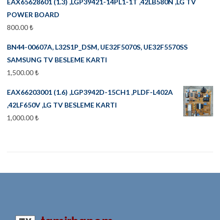
EAX65628601 (1.3) ,LGP39421-14PL1-1T ,42LB580N ,LG TV
POWER BOARD
800.00
₺
BN44-00607A, L32S1P_DSM, UE32F5070S, UE32F5570SS
SAMSUNG TV BESLEME KARTI
1,500.00
₺
EAX66203001 (1.6) ,LGP3942D-15CH1 ,PLDF-L402A
,42LF650V ,LG TV BESLEME KARTI
1,000.00
₺