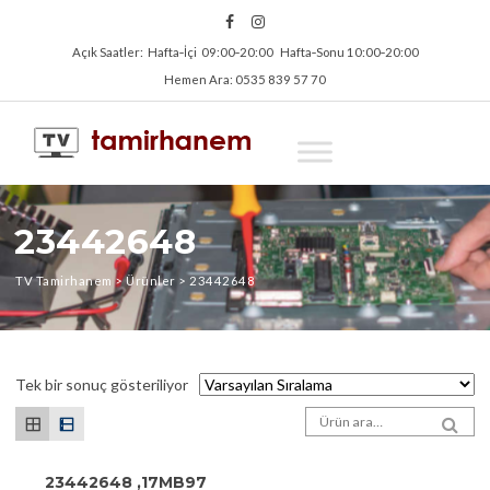
Açık Saatler: Hafta‑İçi 09:00‑20:00 Hafta‑Sonu 10:00‑20:00
Hemen Ara: 0535 839 57 70
23442648
TV Tamirhanem
>
Ürünler
>
23442648
Tek bir sonuç gösteriliyor
Arama sonuçları:
SEA
23442648 ,17MB97