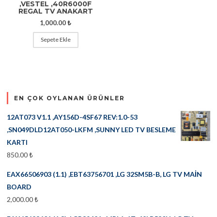
,VESTEL ,40R6000F
REGAL TV ANAKART
1,000.00
₺
Sepete Ekle
EN ÇOK OYLANAN ÜRÜNLER
12AT073 V1.1 ,AY156D-4SF67 REV:1.0-53
,SN049DLD12AT050-LKFM ,SUNNY LED TV BESLEME
KARTI
850.00
₺
EAX66506903 (1.1) ,EBT63756701 ,LG 32SM5B-B, LG TV MAİN
BOARD
2,000.00
₺