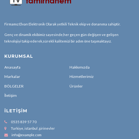
Firmamız Elvan Elektronik Olarak yetkili Teknik ekip ve donanıma sahiptir.
Genç ve dinamik ekibimiz sayesinde,her geçen gün değişen ve gelişen
teknolojiyi takip ederek,sürekli kalitemizi bir adım öne taşımaktayız.
KURUMSAL
Anasayfa
Hakkımızda
Markalar
Hizmetlerimiz
BÖLGELER
Ürünler
İletişim
İLETIŞIM
0535 839 57 70
Turkiye, istanbul ,şirinevler
info@example.com