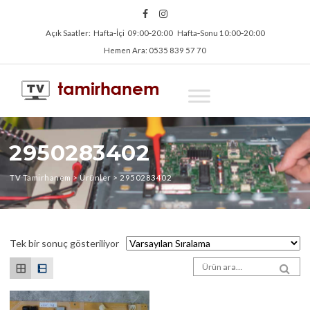
Açık Saatler: Hafta‑İçi 09:00‑20:00 Hafta‑Sonu 10:00‑20:00
Hemen Ara: 0535 839 57 70
2950283402
TV Tamirhanem
>
Ürünler
>
2950283402
Tek bir sonuç gösteriliyor
Arama sonuçları:
SEA