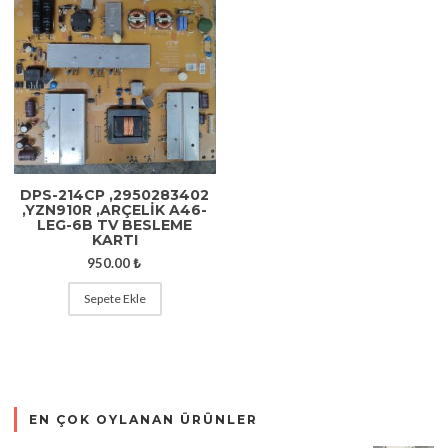
DPS-214CP ,2950283402
,YZN910R ,ARÇELİK A46-
LEG-6B TV BESLEME
KARTI
950.00
₺
Sepete Ekle
EN ÇOK OYLANAN ÜRÜNLER