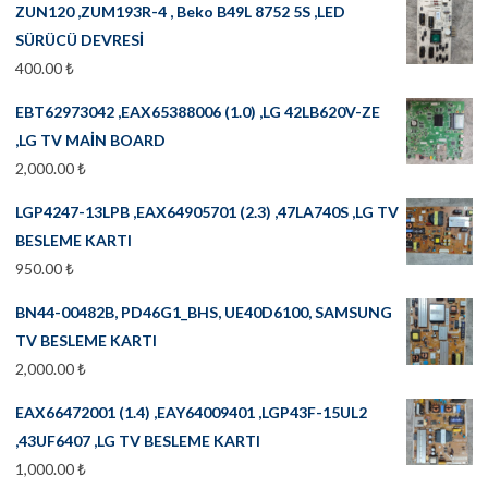
ZUN120 ,ZUM193R-4 , Beko B49L 8752 5S ,LED
SÜRÜCÜ DEVRESİ
400.00
₺
EBT62973042 ,EAX65388006 (1.0) ,LG 42LB620V-ZE
,LG TV MAİN BOARD
2,000.00
₺
LGP4247-13LPB ,EAX64905701 (2.3) ,47LA740S ,LG TV
BESLEME KARTI
950.00
₺
BN44-00482B, PD46G1_BHS, UE40D6100, SAMSUNG
TV BESLEME KARTI
2,000.00
₺
EAX66472001 (1.4) ,EAY64009401 ,LGP43F-15UL2
,43UF6407 ,LG TV BESLEME KARTI
1,000.00
₺