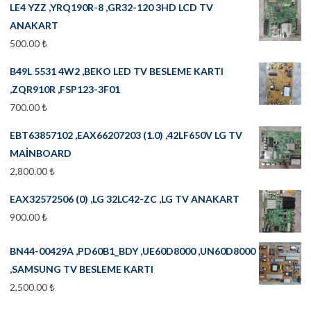
LE4 YZZ ,YRQ190R-8 ,GR32-120 3HD LCD TV
ANAKART
500.00
₺
B49L 5531 4W2 ,BEKO LED TV BESLEME KARTI
,ZQR910R ,FSP123-3F01
700.00
₺
EBT63857102 ,EAX66207203 (1.0) ,42LF650V LG TV
MAİNBOARD
2,800.00
₺
EAX32572506 (0) ,LG 32LC42-ZC ,LG TV ANAKART
900.00
₺
BN44-00429A ,PD60B1_BDY ,UE60D8000 ,UN60D8000
,SAMSUNG TV BESLEME KARTI
2,500.00
₺