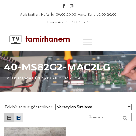
Açık Saatler: Hafta‑İçi 09:00‑20:00 Hafta‑Sonu 10:00‑20:00
Hemen Ara: 0535 839 57 70
40-MS82G2-MAC2LG
TV Tamirhanem
>
Ürünler
>
40-MS82G2-MAC2LG
Tek bir sonuç gösteriliyor
Arama sonuçları:
SEA