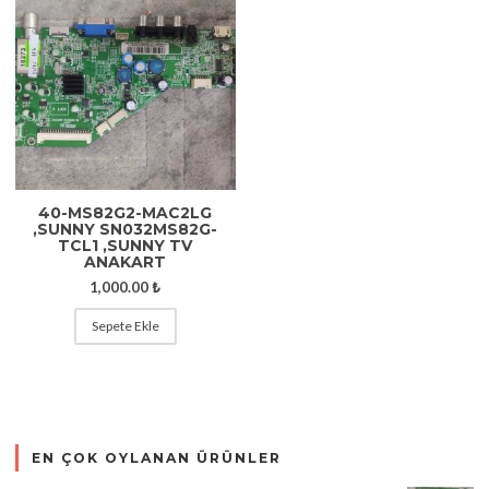
40-MS82G2-MAC2LG
,SUNNY SN032MS82G-
TCL1 ,SUNNY TV
ANAKART
1,000.00
₺
Sepete Ekle
EN ÇOK OYLANAN ÜRÜNLER