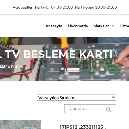
Açık Saatler: Hafta‑İçi 09:00‑20:00 Hafta‑Sonu 10:00‑20:00
Anasayfa
Hakkımızda
Markalar
Hizm
 TV BESLEME KARTI
SLEME KARTI
Arama sonuçları:
SEARCH
17IPS12 ,233211125 ,