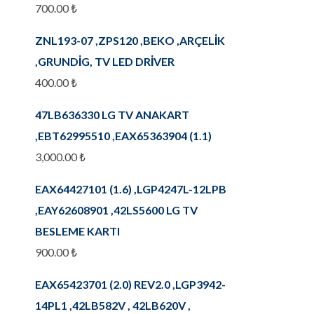
700.00
₺
ZNL193-07 ,ZPS120 ,BEKO ,ARÇELİK
,GRUNDİG, TV LED DRİVER
400.00
₺
47LB636330 LG TV ANAKART
,EBT62995510 ,EAX65363904 (1.1)
3,000.00
₺
EAX64427101 (1.6) ,LGP4247L-12LPB
,EAY62608901 ,42LS5600 LG TV
BESLEME KARTI
900.00
₺
EAX65423701 (2.0) REV2.0 ,LGP3942-
14PL1 ,42LB582V , 42LB620V ,