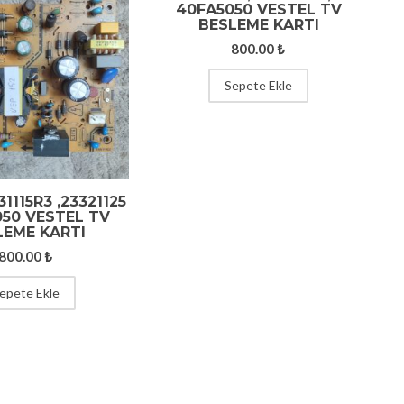
40FA5050 VESTEL TV
BESLEME KARTI
800.00
₺
Sepete Ekle
31115R3 ,23321125
050 VESTEL TV
LEME KARTI
800.00
₺
epete Ekle