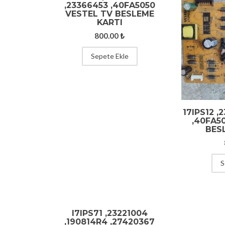
,23366453 ,40FA5050
VESTEL TV BESLEME
KARTI
800.00
₺
Sepete Ekle
17IPS12 ,2
,40FA5
BES
S
I7IPS71 ,23221004
,190814R4 ,27420367