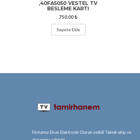
,40FA5050 VESTEL TV
BESLEME KARTI
750.00
₺
Sepete Ekle
Firmamız Elvan Elektronik Olarak yetkili Teknik ekip ve
donanıma sahiptir.