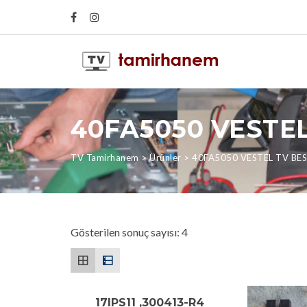
40FA5050 VESTEL
TV Tamirhanem
>
Ürünler
>
40FA5050 VESTEL TV BE
Gösterilen sonuç sayısı: 4
17IPS11 ,300413-R4