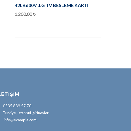
42LB630V ,LG TV BESLEME KARTI
1,200.00
₺
LETIŞIM
0535 839 57 70
Turkiye, istanbul ,şirinevler
info@example.com