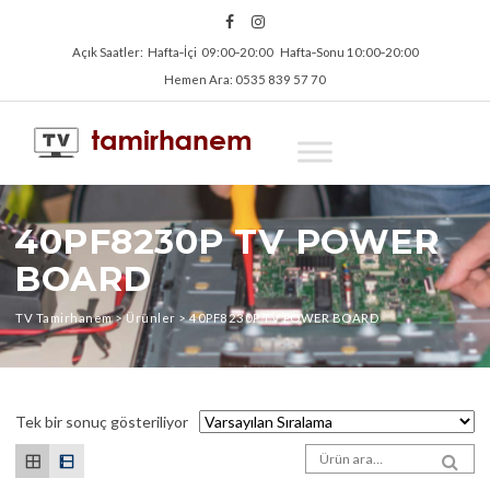
Açık Saatler: Hafta‑İçi 09:00‑20:00 Hafta‑Sonu 10:00‑20:00
Hemen Ara: 0535 839 57 70
40PF8230P TV POWER
BOARD
TV Tamirhanem
>
Ürünler
>
40PF8230P TV POWER BOARD
Tek bir sonuç gösteriliyor
Arama sonuçları:
SEA