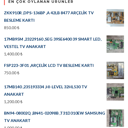
EN ÇOK OYLANAN ÜRÜNLER
ZKK910R ,DPS-136BP ,A 42LB 8477 ARÇELİK TV
BESLEME KARTI
850.00
₺
17MB95M ,23229160 ,SEG 39SE6400 39 SMART LED,
VESTEL TV ANAKART
1,400.00
₺
FSP223-3F01 ,ARÇELİK LCD TV BESLEME KARTI
750.00
₺
17MB140 ,235193334 ,HI-LEVEL 32HL530 TV
ANAKART
1,200.00
₺
BN94-08002Q ,BN41-02098B ,T31D310EW SAMSUNG
TV ANAKART
1,000.00
₺