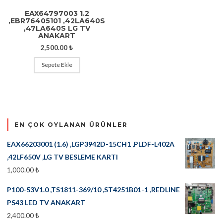
EAX64797003 1.2
,EBR76405101 ,42LA640S
,47LA640S LG TV
ANAKART
2,500.00
₺
Sepete Ekle
EN ÇOK OYLANAN ÜRÜNLER
EAX66203001 (1.6) ,LGP3942D-15CH1 ,PLDF-L402A
,42LF650V ,LG TV BESLEME KARTI
1,000.00
₺
P100-53V1.0 ,TS1811-369/10 ,ST4251B01-1 ,REDLINE
PS43 LED TV ANAKART
2,400.00
₺