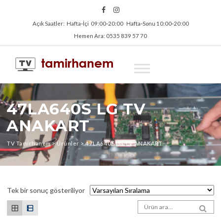
Açık Saatler: Hafta‑İçi 09:00‑20:00 Hafta‑Sonu 10:00‑20:00
Hemen Ara: 0535 839 57 70
47LA640S LG TV
ANAKART
TV Tamirhanem
>
Ürünler
>
47LA640S LG TV ANAKART
Tek bir sonuç gösteriliyor
Arama sonuçları:
SEA