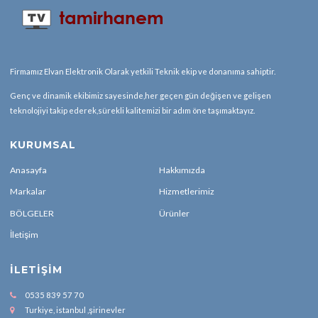
Firmamız Elvan Elektronik Olarak yetkili Teknik ekip ve donanıma sahiptir.
Genç ve dinamik ekibimiz sayesinde,her geçen gün değişen ve gelişen
teknolojiyi takip ederek,sürekli kalitemizi bir adım öne taşımaktayız.
KURUMSAL
Anasayfa
Hakkımızda
Markalar
Hizmetlerimiz
BÖLGELER
Ürünler
İletişim
İLETIŞIM
0535 839 57 70
Turkiye, istanbul ,şirinevler