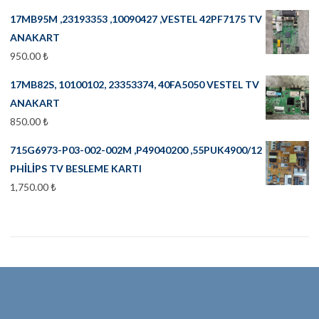
17MB95M ,23193353 ,10090427 ,VESTEL 42PF7175 TV
ANAKART
950.00
₺
17MB82S, 10100102, 23353374, 40FA5050 VESTEL TV
ANAKART
850.00
₺
715G6973-P03-002-002M ,P49040200 ,55PUK4900/12
PHİLİPS TV BESLEME KARTI
1,750.00
₺