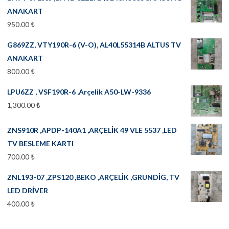
ANAKART
950.00
₺
G869ZZ, VTY190R-6 (V-O), AL40L55314B ALTUS TV
ANAKART
800.00
₺
LPU6ZZ , VSF190R-6 ,Arçelik A50-LW-9336
1,300.00
₺
ZNS910R ,APDP-140A1 ,ARÇELİK 49 VLE 5537 ,LED
TV BESLEME KARTI
700.00
₺
ZNL193-07 ,ZPS120 ,BEKO ,ARÇELİK ,GRUNDİG, TV
LED DRİVER
400.00
₺