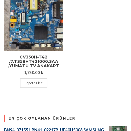
CV358H-T42
,7.T358HT421000.3AA
,YUMATU TV ANAKART
1,750.00
₺
Sepete Ekle
EN ÇOK OYLANAN ÜRÜNLER
BN94-07155J ,BN41-02217B ,UE40H5003 SAMSUNG