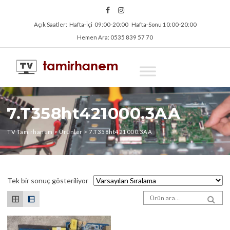
Açık Saatler: Hafta‑İçi 09:00‑20:00 Hafta‑Sonu 10:00‑20:00
Hemen Ara: 0535 839 57 70
7.T358ht421000.3AA
TV Tamirhanem
>
Ürünler
>
7.T358ht421000.3AA
Tek bir sonuç gösteriliyor
Arama sonuçları:
SEA