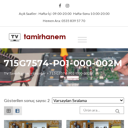
Açık Saatler: Hafta‑İçi 09:00‑20:00 Hafta‑Sonu 10:00‑20:00
Hemen Ara: 0535 839 57 70
715G7574-P01-000-002M
TV Tamirhanem
>
Ürünler
>
715G7574-P01-000-002M
Gösterilen sonuç sayısı: 2
Arama sonuçları:
SEA