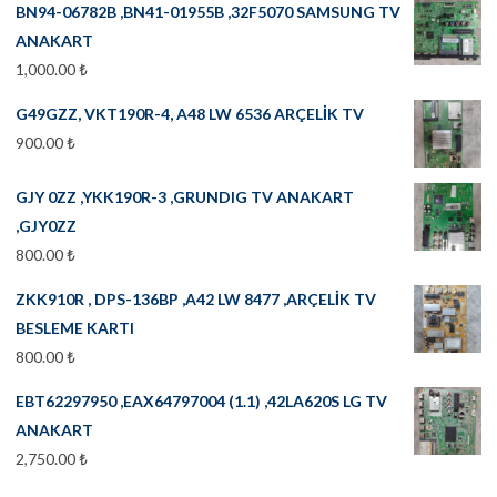
BN94-06782B ,BN41-01955B ,32F5070 SAMSUNG TV
ANAKART
1,000.00
₺
G49GZZ, VKT190R-4, A48 LW 6536 ARÇELİK TV
900.00
₺
GJY 0ZZ ,YKK190R-3 ,GRUNDIG TV ANAKART
,GJY0ZZ
800.00
₺
ZKK910R , DPS-136BP ,A42 LW 8477 ,ARÇELİK TV
BESLEME KARTI
800.00
₺
EBT62297950 ,EAX64797004 (1.1) ,42LA620S LG TV
ANAKART
2,750.00
₺