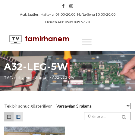
Açık Saatler: Hafta‑İçi 09:00‑20:00 Hafta‑Sonu 10:00‑20:00
Hemen Ara: 0535 839 57 70
A32-LEG-5W
TV Tamirhanem
>
Ürünler
>
A32-LEG-5W
Tek bir sonuç gösteriliyor
Arama sonuçları:
SEA