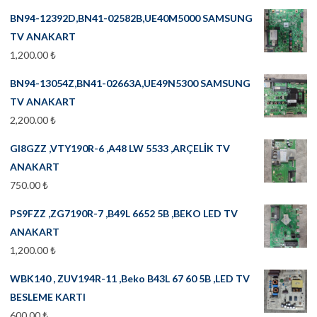
BN94-12392D,BN41-02582B,UE40M5000 SAMSUNG
TV ANAKART
1,200.00
₺
BN94-13054Z,BN41-02663A,UE49N5300 SAMSUNG
TV ANAKART
2,200.00
₺
GI8GZZ ,VTY190R-6 ,A48 LW 5533 ,ARÇELİK TV
ANAKART
750.00
₺
PS9FZZ ,ZG7190R-7 ,B49L 6652 5B ,BEKO LED TV
ANAKART
1,200.00
₺
WBK140 , ZUV194R-11 ,Beko B43L 67 60 5B ,LED TV
BESLEME KARTI
600.00
₺