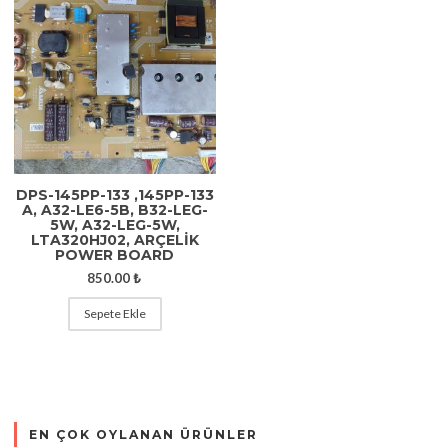
DPS-145PP-133 ,145PP-133
A, A32-LE6-5B, B32-LEG-
5W, A32-LEG-5W,
LTA320HJ02, ARÇELİK
POWER BOARD
850.00
₺
Sepete Ekle
EN ÇOK OYLANAN ÜRÜNLER