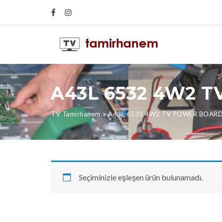
A43L 6532 4W2 
TV Tamirhanem
>
A43L 6532 4W2 TV POWER BOAR
Seçiminizle eşleşen ürün bulunamadı.