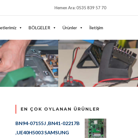
Hemen Ara: 0535 839 57 70
etlerimiz
BÖLGELER
Ürünler
İletişim
EN ÇOK OYLANAN ÜRÜNLER
BN94-07155J ,BN41-02217B
,UE40H5003 SAMSUNG