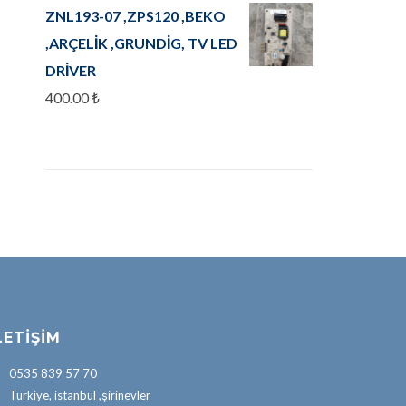
ZNL193-07 ,ZPS120 ,BEKO
,ARÇELİK ,GRUNDİG, TV LED
DRİVER
400.00
₺
LETIŞIM
0535 839 57 70
Turkiye, istanbul ,şirinevler