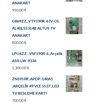
ANAKART
950.00
₺
G869ZZ, VTY190R-6 (V-O),
AL40L55314B ALTUS TV
ANAKART
800.00
₺
LPU6ZZ , VSF190R-6 ,Arçelik
A50-LW-9336
1,300.00
₺
ZNS910R ,APDP-140A1
,ARÇELİK 49 VLE 5537 ,LED
TV BESLEME KARTI
700.00
₺