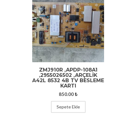
ZMJ910R ,APDP-108A1
,2955026502 ,ARÇELIK
A42L 8532 4B TV BESLEME
KARTI
850.00
₺
Sepete Ekle