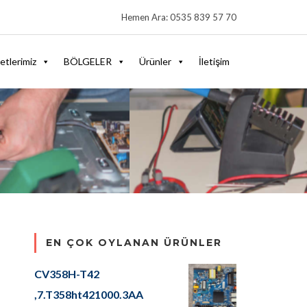
Hemen Ara: 0535 839 57 70
etlerimiz
BÖLGELER
Ürünler
İletişim
EN ÇOK OYLANAN ÜRÜNLER
CV358H-T42
,7.T358ht421000.3AA