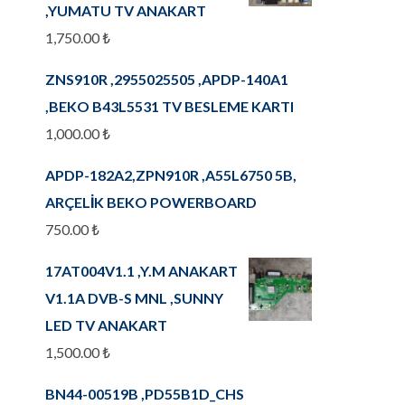
,YUMATU TV ANAKART
1,750.00
₺
ZNS910R ,2955025505 ,APDP-140A1
,BEKO B43L5531 TV BESLEME KARTI
1,000.00
₺
APDP-182A2,ZPN910R ,A55L6750 5B,
ARÇELİK BEKO POWERBOARD
750.00
₺
17AT004V1.1 ,Y.M ANAKART
V1.1A DVB-S MNL ,SUNNY
LED TV ANAKART
1,500.00
₺
BN44-00519B ,PD55B1D_CHS