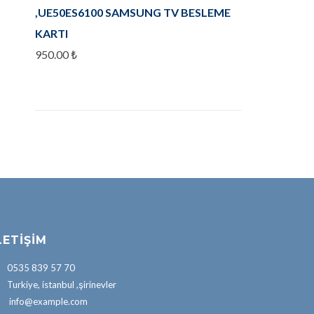
,UE50ES6100 SAMSUNG TV BESLEME
KARTI
950.00
₺
LETIŞIM
0535 839 57 70
Turkiye, istanbul ,şirinevler
info@example.com