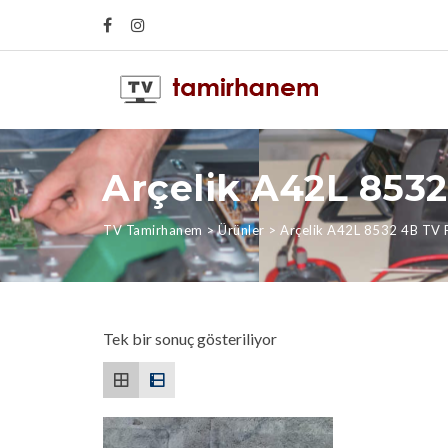
Arçelik A42L 85
TV Tamirhanem
>
Ürünler
>
Arçelik A42L 8532 4B T
Tek bir sonuç gösteriliyor