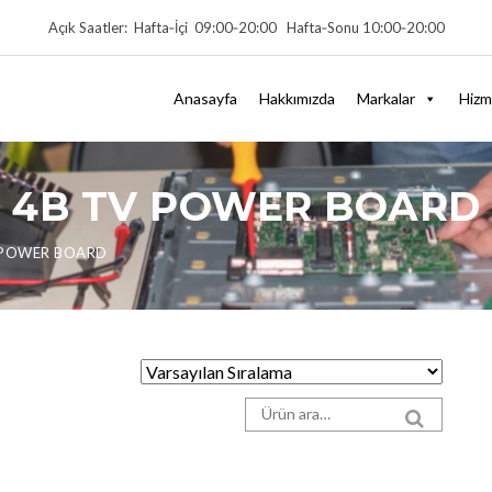
Açık Saatler: Hafta‑İçi 09:00‑20:00 Hafta‑Sonu 10:00‑20:00
Anasayfa
Hakkımızda
Markalar
Hizm
32 4B TV POWER BOARD
V POWER BOARD
Arama sonuçları:
SEARCH