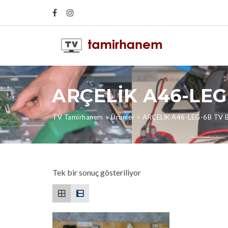
ARÇELİK A46-LEG
TV Tamirhanem
>
Ürünler
>
ARÇELİK A46-LEG-6B TV 
Tek bir sonuç gösteriliyor