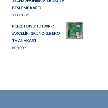
16CH2 ,49UH650V-ZB ,LG TV
BESLEME KARTI
1,000.00
₺
PCB2_1143 ,YTD190R-7
,ARÇELİK ,GRUNDIG,BEKO
TV ANAKART
800.00
₺