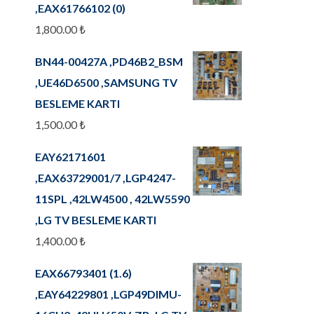
,EAX61766102 (0)
1,800.00
₺
BN44-00427A ,PD46B2_BSM
,UE46D6500 ,SAMSUNG TV
BESLEME KARTI
1,500.00
₺
EAY62171601
,EAX63729001/7 ,LGP4247-
11SPL ,42LW4500 , 42LW5590
,LG TV BESLEME KARTI
1,400.00
₺
EAX66793401 (1.6)
,EAY64229801 ,LGP49DIMU-