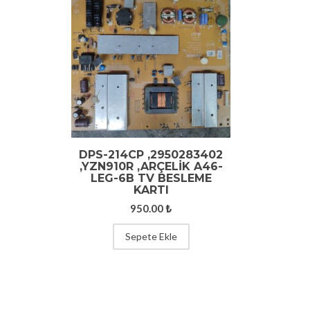
DPS-214CP ,2950283402
,YZN910R ,ARÇELİK A46-
LEG-6B TV BESLEME
KARTI
950.00
₺
Sepete Ekle