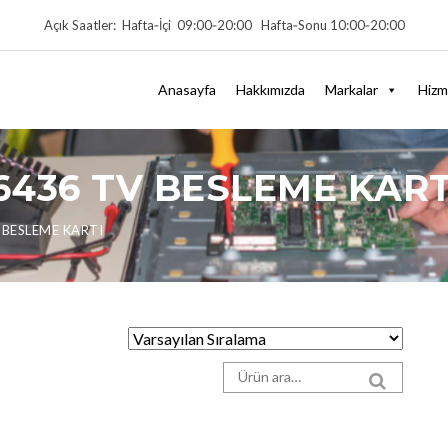
Açık Saatler: Hafta‑İçi 09:00‑20:00 Hafta‑Sonu 10:00‑20:00
Anasayfa
Hakkımızda
Markalar
Hizm
6436 TV BESLEME KART
 BESLEME KARTI
Arama sonuçları:
SEARCH