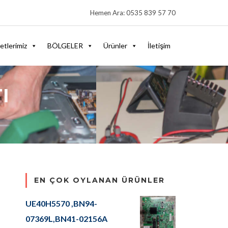
Hemen Ara: 0535 839 57 70
etlerimiz
BÖLGELER
Ürünler
İletişim
I
EN ÇOK OYLANAN ÜRÜNLER
UE40H5570 ,BN94-
07369L,BN41-02156A