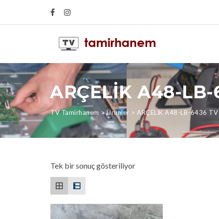
ARÇELİK A48-LB-
TV Tamirhanem
>
Ürünler
>
ARÇELİK A48-LB-6436 TV
Tek bir sonuç gösteriliyor