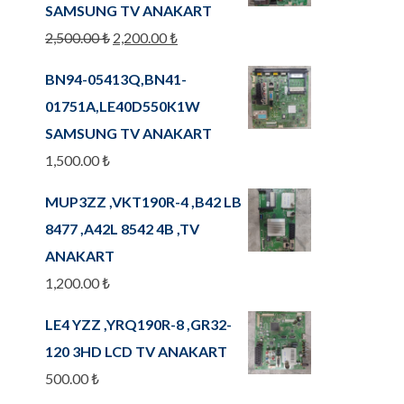
SAMSUNG TV ANAKART
2,500.00
₺
2,200.00
₺
BN94-05413Q,BN41-
01751A,LE40D550K1W
SAMSUNG TV ANAKART
1,500.00
₺
MUP3ZZ ,VKT190R-4 ,B42 LB
8477 ,A42L 8542 4B ,TV
ANAKART
1,200.00
₺
LE4 YZZ ,YRQ190R-8 ,GR32-
120 3HD LCD TV ANAKART
500.00
₺