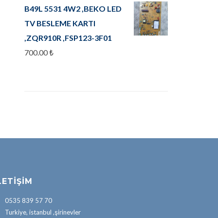
B49L 5531 4W2 ,BEKO LED
TV BESLEME KARTI
,ZQR910R ,FSP123-3F01
700.00
₺
LETIŞIM
0535 839 57 70
Turkiye, istanbul ,şirinevler