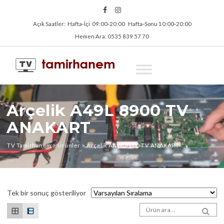
Açık Saatler: Hafta‑İçi 09:00‑20:00 Hafta‑Sonu 10:00‑20:00
Hemen Ara: 0535 839 57 70
Arçelik A49L 8900 TV
ANAKART
TV Tamirhanem
>
Ürünler
>
Arçelik A49L 8900 TV ANAKART
Tek bir sonuç gösteriliyor
Arama sonuçları:
SEA