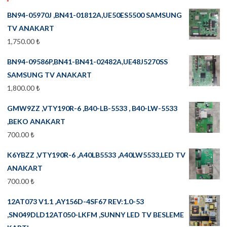
BN94-05970J ,BN41-01812A,UE50ES5500 SAMSUNG
TV ANAKART
1,750.00
₺
BN94-09586P,BN41-BN41-02482A,UE48J5270SS
SAMSUNG TV ANAKART
1,800.00
₺
GMW9ZZ ,VTY190R-6 ,B40-LB-5533 , B40-LW-5533
,BEKO ANAKART
700.00
₺
K6YBZZ ,VTY190R-6 ,A40LB5533 ,A40LW5533,LED TV
ANAKART
700.00
₺
12AT073 V1.1 ,AY156D-4SF67 REV:1.0-53
,SN049DLD12AT050-LKFM ,SUNNY LED TV BESLEME