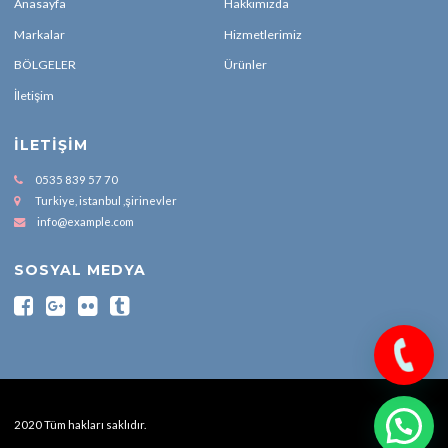
Anasayfa
Hakkımızda
Markalar
Hizmetlerimiz
BÖLGELER
Ürünler
İletişim
İLETIŞIM
0535 839 57 70
Turkiye, istanbul ,şirinevler
info@example.com
SOSYAL MEDYA
2020 Tüm hakları saklıdır.