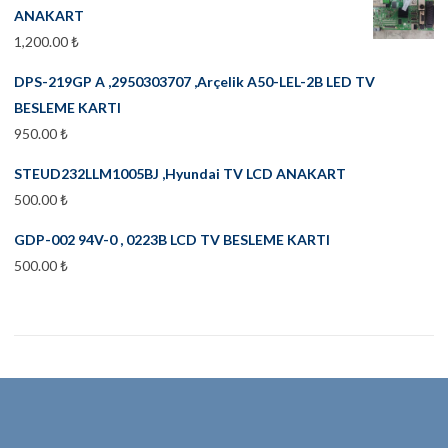
ANAKART
1,200.00
₺
DPS-219GP A ,2950303707 ,Arçelik A50-LEL-2B LED TV
BESLEME KARTI
950.00
₺
STEUD232LLM1005BJ ,Hyundai TV LCD ANAKART
500.00
₺
GDP-002 94V-0 , 0223B LCD TV BESLEME KARTI
500.00
₺