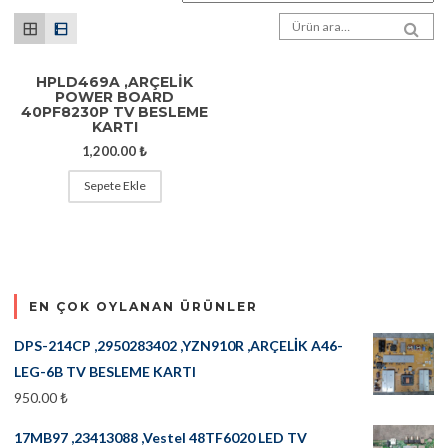
Arama sonuçları:
SEA
HPLD469A ,ARÇELİK
POWER BOARD
40PF8230P TV BESLEME
KARTI
1,200.00
₺
Sepete Ekle
EN ÇOK OYLANAN ÜRÜNLER
DPS-214CP ,2950283402 ,YZN910R ,ARÇELİK A46-
LEG-6B TV BESLEME KARTI
950.00
₺
17MB97 ,23413088 ,Vestel 48TF6020 LED TV