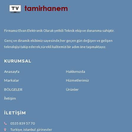
Firmamız Elvan Elektronik Olarak yetkili Teknik ekip ve donanıma sahiptir.
Genç ve dinamik ekibimiz sayesinde,her geçen gün değişen ve gelişen
teknolojiyi takip ederek,sürekli kalitemizi bir adım öne taşımaktayız.
KURUMSAL
Anasayfa
Hakkımızda
Markalar
Hizmetlerimiz
BÖLGELER
Ürünler
İletişim
İLETIŞIM
0535 839 57 70
Turkiye, istanbul ,şirinevler