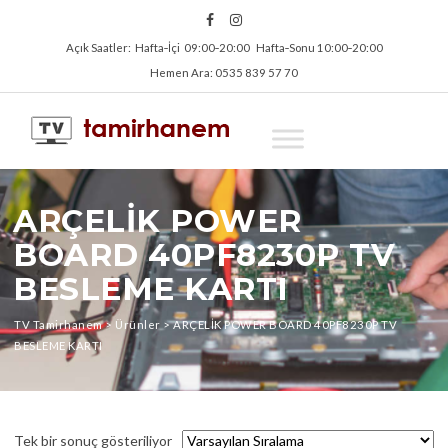
Açık Saatler: Hafta‑İçi 09:00‑20:00 Hafta‑Sonu 10:00‑20:00
Hemen Ara: 0535 839 57 70
ARÇELİK POWER
BOARD 40PF8230P TV
BESLEME KARTI
TV Tamirhanem
>
Ürünler
>
ARÇELİK POWER BOARD 40PF8230P TV
BESLEME KARTI
Tek bir sonuç gösteriliyor