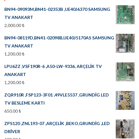
BN94-09093M,BN41-02353B ,UE40J6370 SAMSUNG
TV ANAKART
2,000.00
₺
BN94-08119D,BN41-02098B,UE40J5170AS SAMSUNG
TV ANAKART
1,200.00
₺
LPU6ZZ ,VSF190R-6 ,A50-LW-9336, ARÇELİK TV
ANAKART
1,200.00
₺
ZQR910R ,FSP123-3F01 ,49VLE5537 ,GRUNDİG LED
TV BESLEME KARTI
650.00
₺
ZPS120 ,ZNL193-07 ,ARÇELİK ,BEKO,GRUNDİG ,LED
DRİVER