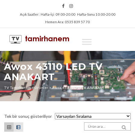
Açık Saatler: Hafta‑İçi 09:00‑20:00 Hafta‑Sonu 10:00‑20:00
Hemen Ara: 0535 839 57 70
Awox 43110 LED TV
ANAKART
TV Tamirhanem
>
Ürünler
>
Awox 43110 LED TV ANAKART
Tek bir sonuç gösteriliyor
Arama sonuçları:
SEA