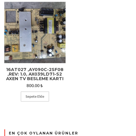
16AT027 ,AY090C-2SF08
,REV: 1.0, AX039LD71-S2
AXEN TV BESLEME KARTI
800.00
₺
Sepete Ekle
EN ÇOK OYLANAN ÜRÜNLER