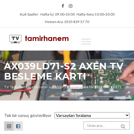
Açık Saatler: Hafta‑İçi 09:00‑20:00 Hafta‑Sonu 10:00‑20:00
Hemen Ara: 0535 839 57 70
AX039LD71-S2 AXEN TV
BESLEME KARTI
TV Tamirhanem
>
Ürünler
>
AX039LD71-S2 AXEN TV BESLEME KARTI
Tek bir sonuç gösteriliyor
Arama sonuçları:
SEA