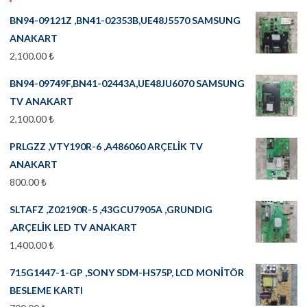
BN94-09121Z ,BN41-02353B,UE48J5570 SAMSUNG
ANAKART
2,100.00
₺
BN94-09749F,BN41-02443A,UE48JU6070 SAMSUNG
TV ANAKART
2,100.00
₺
PRLGZZ ,VTY190R-6 ,A486060 ARÇELİK TV
ANAKART
800.00
₺
SLTAFZ ,Z02190R-5 ,43GCU7905A ,GRUNDIG
,ARÇELİK LED TV ANAKART
1,400.00
₺
715G1447-1-GP ,SONY SDM-HS75P, LCD MONİTÖR
BESLEME KARTI