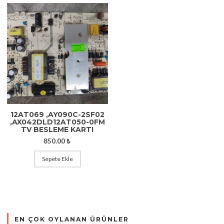
12AT069 ,AY090C-2SF02
,AX042DLD12AT050-0FM
TV BESLEME KARTI
850.00
₺
Sepete Ekle
EN ÇOK OYLANAN ÜRÜNLER