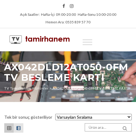
Açık Saatler: Hafta‑İçi 09:00‑20:00 Hafta‑Sonu 10:00‑20:00
Hemen Ara: 0535 839 57 70
AX042DLD12AT050-0FM
TV BESLEME KARTI
TV Tamirhanem
>
Ürünler
>
AX042DLD12AT050-0FM TV BESLEME KARTI
Tek bir sonuç gösteriliyor
Arama sonuçları:
SEA