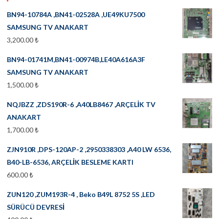
BN94-10784A ,BN41-02528A ,UE49KU7500
SAMSUNG TV ANAKART
3,200.00
₺
BN94-01741M,BN41-00974B,LE40A616A3F
SAMSUNG TV ANAKART
1,500.00
₺
NQJBZZ ,ZDS190R-6 ,A40LB8467 ,ARÇELİK TV
ANAKART
1,700.00
₺
ZJN910R ,DPS-120AP-2 ,2950338303 ,A40 LW 6536,
B40-LB-6536, ARÇELİK BESLEME KARTI
600.00
₺
ZUN120 ,ZUM193R-4 , Beko B49L 8752 5S ,LED
SÜRÜCÜ DEVRESİ