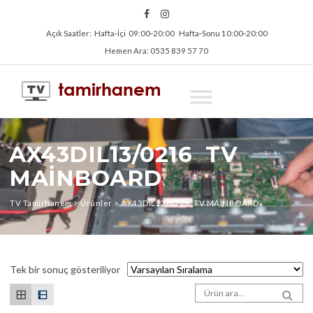
Açık Saatler: Hafta‑İçi 09:00‑20:00 Hafta‑Sonu 10:00‑20:00
Hemen Ara: 0535 839 57 70
AX43DIL13/0216 TV
MAİNBOARD
TV Tamirhanem
>
Ürünler
>
AX43DIL13/0216 TV MAİNBOARD
Tek bir sonuç gösteriliyor
Arama sonuçları:
SEA