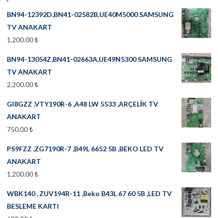
BN94-12392D,BN41-02582B,UE40M5000 SAMSUNG
TV ANAKART
1,200.00
₺
BN94-13054Z,BN41-02663A,UE49N5300 SAMSUNG
TV ANAKART
2,200.00
₺
GI8GZZ ,VTY190R-6 ,A48 LW 5533 ,ARÇELİK TV
ANAKART
750.00
₺
PS9FZZ ,ZG7190R-7 ,B49L 6652 5B ,BEKO LED TV
ANAKART
1,200.00
₺
WBK140 , ZUV194R-11 ,Beko B43L 67 60 5B ,LED TV
BESLEME KARTI