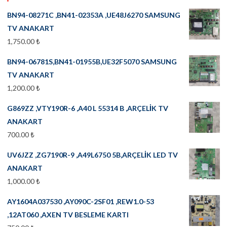
BN94-08271C ,BN41-02353A ,UE48J6270 SAMSUNG
TV ANAKART
1,750.00
₺
BN94-06781S,BN41-01955B,UE32F5070 SAMSUNG
TV ANAKART
1,200.00
₺
G869ZZ ,VTY190R-6 ,A40 L 55314 B ,ARÇELİK TV
ANAKART
700.00
₺
UV6JZZ ,ZG7190R-9 ,A49L6750 5B,ARÇELİK LED TV
ANAKART
1,000.00
₺
AY1604A037530 ,AY090C-2SF01 ,REW1.0-53
,12AT060 ,AXEN TV BESLEME KARTI