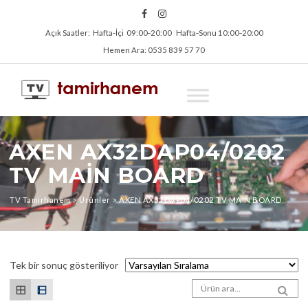
Açık Saatler: Hafta‑İçi 09:00‑20:00 Hafta‑Sonu 10:00‑20:00
Hemen Ara: 0535 839 57 70
AXEN AX32DAP04/0202
TV MAİN BOARD
TV Tamirhanem
>
Ürünler
>
AXEN AX32DAP04/0202 TV MAİN BOARD
Tek bir sonuç gösteriliyor
Arama sonuçları:
SEA