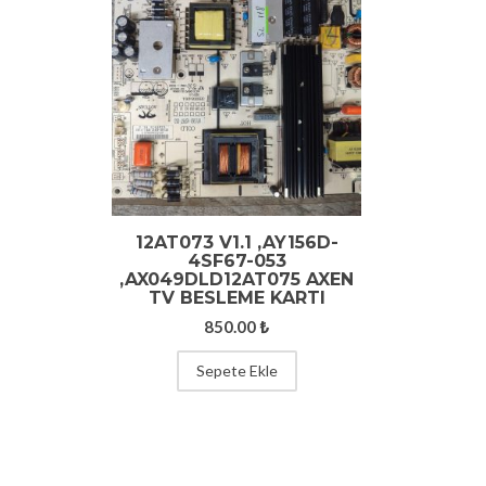
12AT073 V1.1 ,AY156D-
4SF67-053
,AX049DLD12AT075 AXEN
TV BESLEME KARTI
850.00
₺
Sepete Ekle