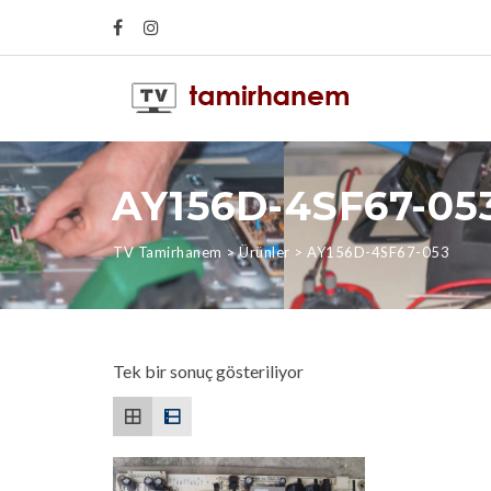
AY156D-4SF67-05
TV Tamirhanem
>
Ürünler
>
AY156D-4SF67-053
Tek bir sonuç gösteriliyor