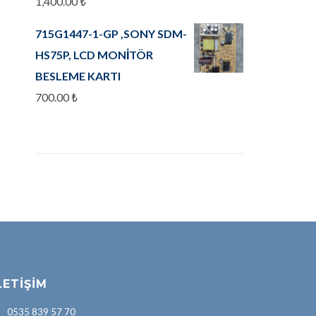
1,400.00
₺
715G1447-1-GP ,SONY SDM-
HS75P, LCD MONİTÖR
BESLEME KARTI
700.00
₺
LETIŞIM
0535 839 57 70