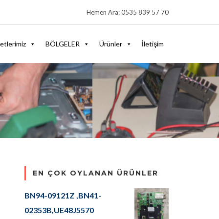
Hemen Ara: 0535 839 57 70
etlerimiz
BÖLGELER
Ürünler
İletişim
EN ÇOK OYLANAN ÜRÜNLER
BN94-09121Z ,BN41-
02353B,UE48J5570