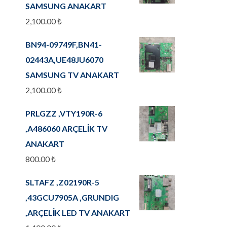
SAMSUNG ANAKART
2,100.00
₺
BN94-09749F,BN41-
02443A,UE48JU6070
SAMSUNG TV ANAKART
2,100.00
₺
PRLGZZ ,VTY190R-6
,A486060 ARÇELİK TV
ANAKART
800.00
₺
SLTAFZ ,Z02190R-5
,43GCU7905A ,GRUNDIG
,ARÇELİK LED TV ANAKART