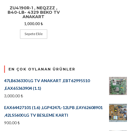
ZU4190R-1 , NEQZZZ ,
B40-LB- 4329 BEKO TV
ANAKART
1,000.00
₺
Sepete Ekle
EN ÇOK OYLANAN ÜRÜNLER
47LB636330 LG TV ANAKART ,EBT62995510
,EAX65363904 (1.1)
3,000.00
₺
EAX64427101 (1.6) ,LGP4247L-12LPB ,EAY62608901
,42LS5600 LG TV BESLEME KARTI
900.00
₺