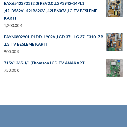
EAX65423701 (2.0) REV2.0 ,LGP3942-14PL1
,42LB582V , 42LB620V , 42LB630V ,LG TV BESLEME
KARTI
1,200.00
₺
EAY60802901 ,PLDD-L902A ,LGD 37'' ,LG 37LE310 -ZB
,LG TV BESLEME KARTI
900.00
₺
715V1265-J/1 ,Thomson LCD TV ANAKART
750.00
₺