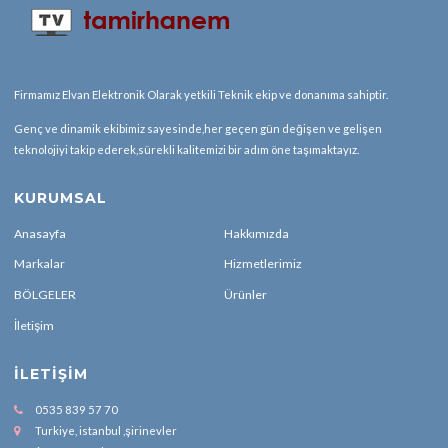
Firmamız Elvan Elektronik Olarak yetkili Teknik ekip ve donanıma sahiptir.
Genç ve dinamik ekibimiz sayesinde,her geçen gün değişen ve gelişen
teknolojiyi takip ederek,sürekli kalitemizi bir adım öne taşımaktayız.
KURUMSAL
Anasayfa
Hakkımızda
Markalar
Hizmetlerimiz
BÖLGELER
Ürünler
İletişim
İLETIŞIM
0535 839 57 70
Turkiye, istanbul ,şirinevler