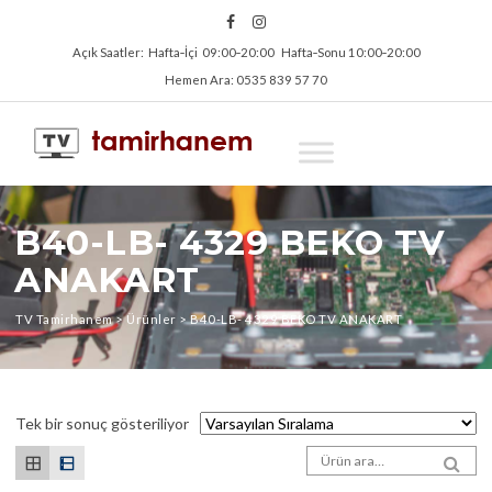
Açık Saatler: Hafta‑İçi 09:00‑20:00 Hafta‑Sonu 10:00‑20:00
Hemen Ara: 0535 839 57 70
B40-LB- 4329 BEKO TV
ANAKART
TV Tamirhanem
>
Ürünler
>
B40-LB- 4329 BEKO TV ANAKART
Tek bir sonuç gösteriliyor
Arama sonuçları:
SEA