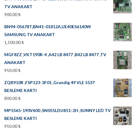
TV ANAKART
900.00
₺
BN94-05678T,BN41-01812A,UE40ES6140W
SAMSUNG TV ANAKART
1,500.00
₺
MGF8ZZ ,VKT190R-4 ,A42 LB 8477 ,B42 LB 8477 ,TV
ANAKART
950.00
₺
ZQR910R ,FSP123-3F01 ,Grundig 49 VLE 5537
BESLEME KARTI
800.00
₺
MP5565-190V600 ,SN055LDU851-2H ,SUNNY LED TV
BESLEME KARTI
950.00
₺