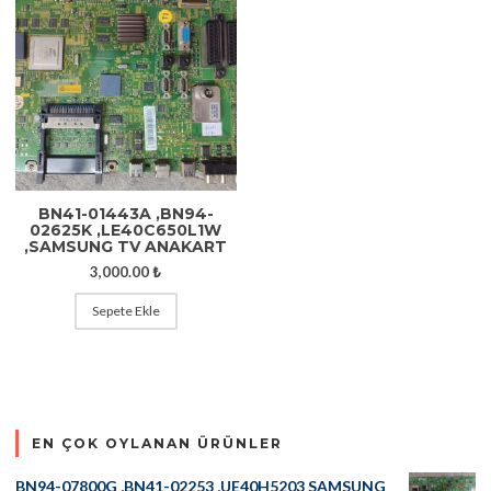
BN41-01443A ,BN94-
02625K ,LE40C650L1W
,SAMSUNG TV ANAKART
3,000.00
₺
Sepete Ekle
EN ÇOK OYLANAN ÜRÜNLER
BN94-07800G ,BN41-02253 ,UE40H5203 SAMSUNG