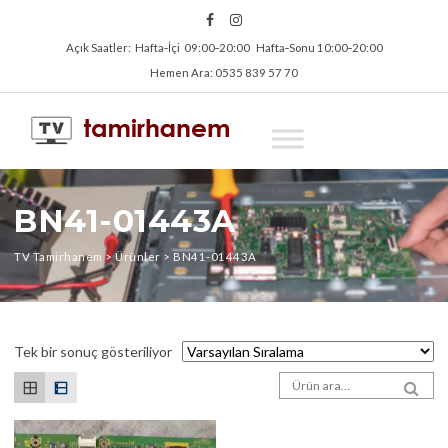
Açık Saatler: Hafta‑İçi 09:00‑20:00 Hafta‑Sonu 10:00‑20:00
Hemen Ara: 0535 839 57 70
BN41-01443A
TV Tamirhanem
>
Ürünler
>
BN41-01443A
Tek bir sonuç gösteriliyor
Arama sonuçları:
SEA