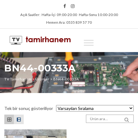
Açık Saatler: Hafta‑İçi 09:00‑20:00 Hafta‑Sonu 10:00‑20:00
Hemen Ara: 0535 839 57 70
BN44-00333A
TV Tamirhanem
>
Ürünler
>
BN44-00333A
Tek bir sonuç gösteriliyor
Arama sonuçları:
SEA