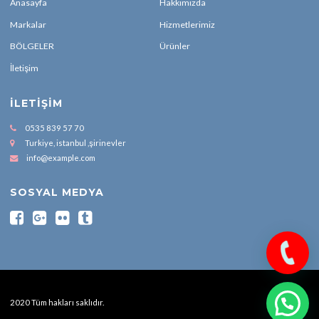
Anasayfa
Hakkımızda
Markalar
Hizmetlerimiz
BÖLGELER
Ürünler
İletişim
İLETIŞIM
0535 839 57 70
Turkiye, istanbul ,şirinevler
info@example.com
SOSYAL MEDYA
2020 Tüm hakları saklıdır.