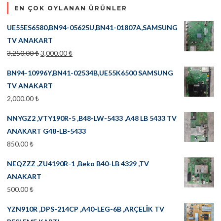
EN ÇOK OYLANAN ÜRÜNLER
UE55ES6580,BN94-05625U,BN41-01807A,SAMSUNG
TV ANAKART
3,250.00
₺
3,000.00
₺
BN94-10996Y,BN41-02534B,UE55K6500 SAMSUNG
TV ANAKART
2,000.00
₺
NNYGZ2 ,VTY190R-5 ,B48-LW-5433 ,A48 LB 5433 TV
ANAKART G48-LB-5433
850.00
₺
NEQZZZ ,ZU4190R-1 ,Beko B40-LB 4329 ,TV
ANAKART
500.00
₺
YZN910R ,DPS-214CP ,A40-LEG-6B ,ARÇELİK TV