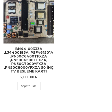
BN44-00333A
,LJ4400185A ,PSF461501A
,PN50C6400TFXZA
,PN50C6500TFXZA,
PN50C7000YFXZA
,PN50C8000YFXZA 50 İNÇ
TV BESLEME KARTI
2,000.00
₺
Sepete Ekle