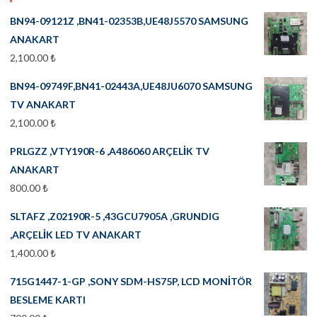
BN94-09121Z ,BN41-02353B,UE48J5570 SAMSUNG
ANAKART
2,100.00
₺
BN94-09749F,BN41-02443A,UE48JU6070 SAMSUNG
TV ANAKART
2,100.00
₺
PRLGZZ ,VTY190R-6 ,A486060 ARÇELİK TV
ANAKART
800.00
₺
SLTAFZ ,Z02190R-5 ,43GCU7905A ,GRUNDIG
,ARÇELİK LED TV ANAKART
1,400.00
₺
715G1447-1-GP ,SONY SDM-HS75P, LCD MONİTÖR
BESLEME KARTI