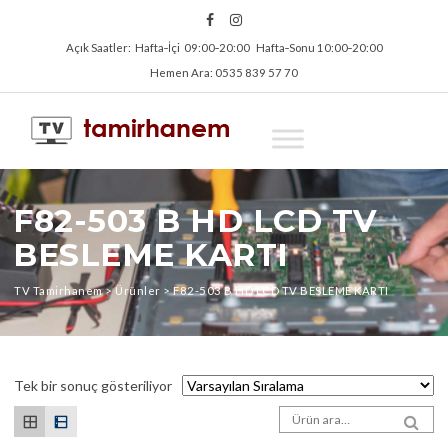
Açık Saatler: Hafta‑İçi 09:00‑20:00 Hafta‑Sonu 10:00‑20:00
Hemen Ara: 0535 839 57 70
F82-503 B HD LCD TV
BESLEME KARTI
TV Tamirhanem
>
Ürünler
>
F82-503 B HD LCD TV BESLEME KARTI
Tek bir sonuç gösteriliyor
Arama sonuçları:
SEA