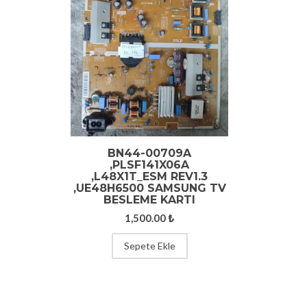
BN44-00709A
,PLSF141X06A
,L48X1T_ESM REV1.3
,UE48H6500 SAMSUNG TV
BESLEME KARTI
1,500.00
₺
Sepete Ekle