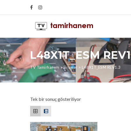
L48X1T_ESM REV1
TV Tamirhanem
>
Ürünler
>
L48X1T_ESM REV1.3
Tek bir sonuç gösteriliyor