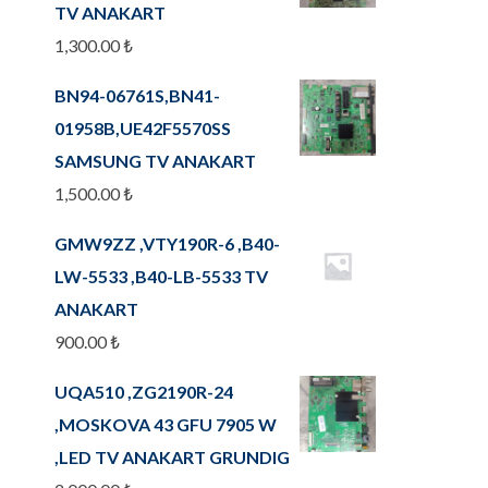
TV ANAKART
1,300.00
₺
BN94-06761S,BN41-
01958B,UE42F5570SS
SAMSUNG TV ANAKART
1,500.00
₺
GMW9ZZ ,VTY190R-6 ,B40-
LW-5533 ,B40-LB-5533 TV
ANAKART
900.00
₺
UQA510 ,ZG2190R-24
,MOSKOVA 43 GFU 7905 W
,LED TV ANAKART GRUNDIG