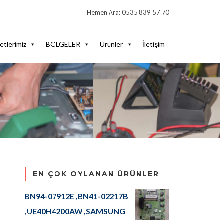
Hemen Ara: 0535 839 57 70
etlerimiz
BÖLGELER
Ürünler
İletişim
EN ÇOK OYLANAN ÜRÜNLER
BN94-07912E ,BN41-02217B
,UE40H4200AW ,SAMSUNG