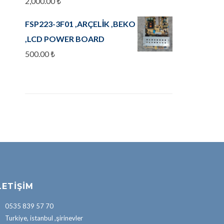
2,000.00
₺
FSP223-3F01 ,ARÇELİK ,BEKO
,LCD POWER BOARD
500.00
₺
LETIŞIM
0535 839 57 70
Turkiye, istanbul ,şirinevler