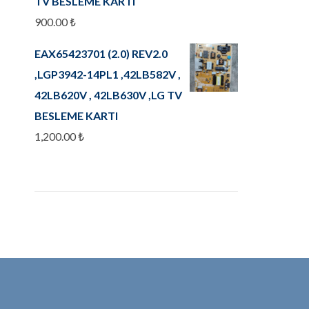
TV BESLEME KARTI
900.00
₺
EAX65423701 (2.0) REV2.0
,LGP3942-14PL1 ,42LB582V ,
42LB620V , 42LB630V ,LG TV
BESLEME KARTI
1,200.00
₺