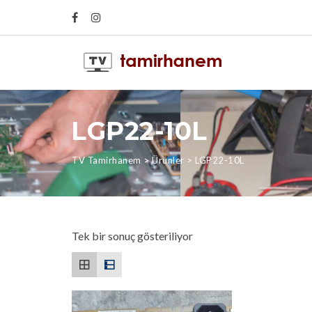
LGP22-10L
TV Tamirhanem
>
Ürünler
>
LGP22-10L
Tek bir sonuç gösteriliyor