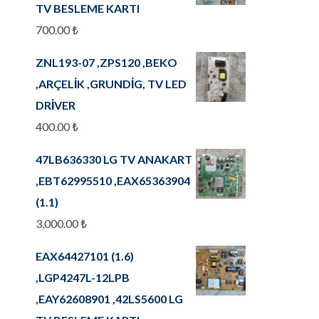
TV BESLEME KARTI
700.00
₺
ZNL193-07 ,ZPS120 ,BEKO
,ARÇELİK ,GRUNDİG, TV LED
DRİVER
400.00
₺
47LB636330 LG TV ANAKART
,EBT62995510 ,EAX65363904
(1.1)
3,000.00
₺
EAX64427101 (1.6)
,LGP4247L-12LPB
,EAY62608901 ,42LS5600 LG