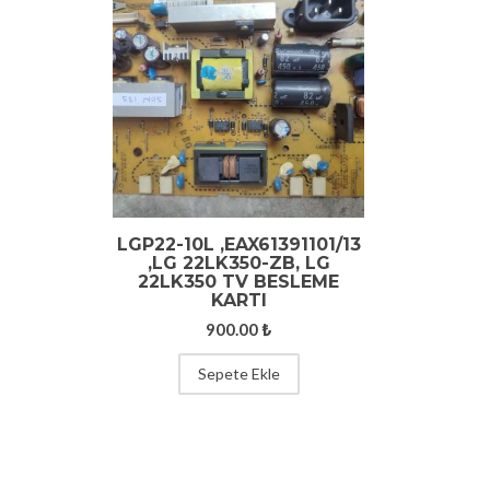
LGP22-10L ,EAX61391101/13
,LG 22LK350-ZB, LG
22LK350 TV BESLEME
KARTI
900.00
₺
Sepete Ekle