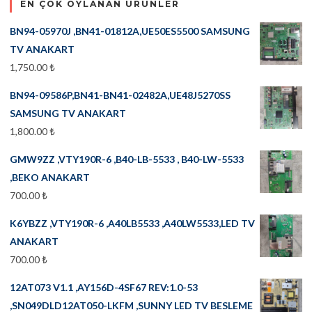
EN ÇOK OYLANAN ÜRÜNLER
BN94-05970J ,BN41-01812A,UE50ES5500 SAMSUNG
TV ANAKART
1,750.00
₺
BN94-09586P,BN41-BN41-02482A,UE48J5270SS
SAMSUNG TV ANAKART
1,800.00
₺
GMW9ZZ ,VTY190R-6 ,B40-LB-5533 , B40-LW-5533
,BEKO ANAKART
700.00
₺
K6YBZZ ,VTY190R-6 ,A40LB5533 ,A40LW5533,LED TV
ANAKART
700.00
₺
12AT073 V1.1 ,AY156D-4SF67 REV:1.0-53
,SN049DLD12AT050-LKFM ,SUNNY LED TV BESLEME