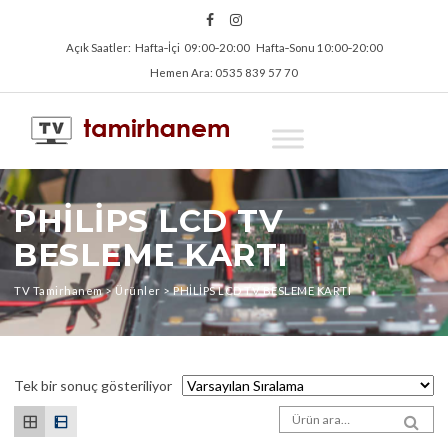
Açık Saatler: Hafta‑İçi 09:00‑20:00 Hafta‑Sonu 10:00‑20:00
Hemen Ara: 0535 839 57 70
PHİLİPS LCD TV
BESLEME KARTI
TV Tamirhanem
>
Ürünler
>
PHİLİPS LCD TV BESLEME KARTI
Tek bir sonuç gösteriliyor
Arama sonuçları:
SEA