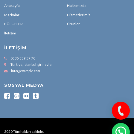
Anasayfa
Hakkımızda
Markalar
Hizmetlerimiz
BÖLGELER
Ürünler
İletişim
İLETIŞIM
0535 839 57 70
Turkiye, istanbul ,şirinevler
info@example.com
SOSYAL MEDYA
2020 Tüm hakları saklıdır.