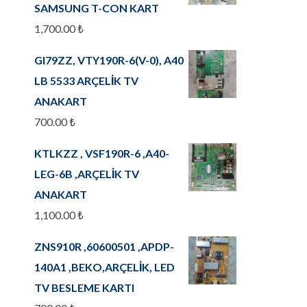
SAMSUNG T-CON KART
1,700.00
₺
GI79ZZ, VTY190R-6(V-0), A40
LB 5533 ARÇELİK TV
ANAKART
700.00
₺
KTLKZZ , VSF190R-6 ,A40-
LEG-6B ,ARÇELİK TV
ANAKART
1,100.00
₺
ZNS910R ,60600501 ,APDP-
140A1 ,BEKO,ARÇELİK, LED
TV BESLEME KARTI