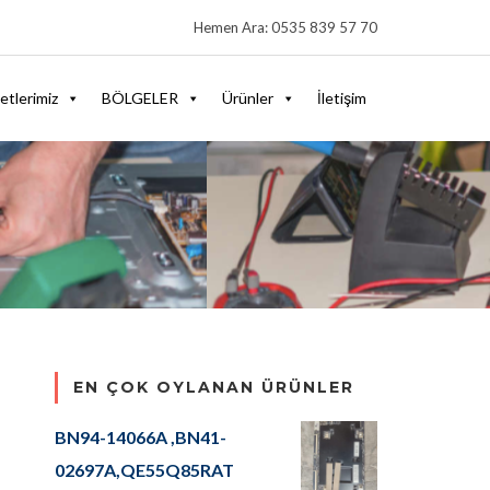
Hemen Ara: 0535 839 57 70
etlerimiz
BÖLGELER
Ürünler
İletişim
EN ÇOK OYLANAN ÜRÜNLER
BN94-14066A ,BN41-
02697A,QE55Q85RAT