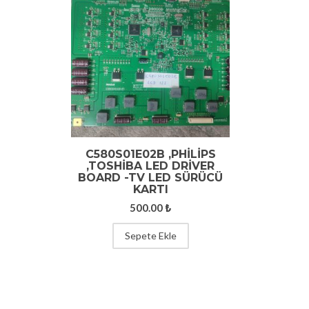
C580S01E02B ,PHİLİPS
,TOSHİBA LED DRİVER
BOARD -TV LED SÜRÜCÜ
KARTI
500.00
₺
Sepete Ekle