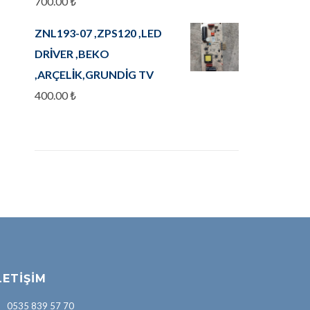
700.00
₺
ZNL193-07 ,ZPS120 ,LED
DRİVER ,BEKO
,ARÇELİK,GRUNDİG TV
400.00
₺
LETIŞIM
0535 839 57 70