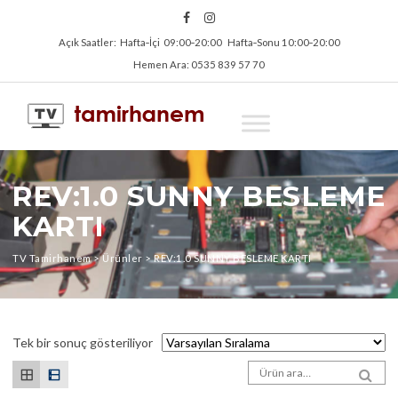
Açık Saatler: Hafta‑İçi 09:00‑20:00 Hafta‑Sonu 10:00‑20:00
Hemen Ara: 0535 839 57 70
REV:1.0 SUNNY BESLEME
KARTI
TV Tamirhanem
>
Ürünler
>
REV:1.0 SUNNY BESLEME KARTI
Tek bir sonuç gösteriliyor
Arama sonuçları:
SEA