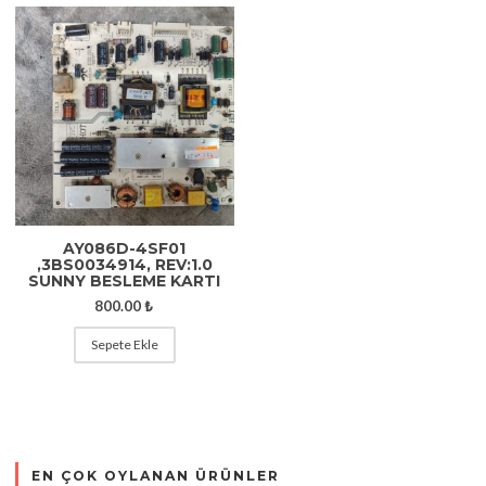
AY086D-4SF01
,3BS0034914, REV:1.0
SUNNY BESLEME KARTI
800.00
₺
Sepete Ekle
EN ÇOK OYLANAN ÜRÜNLER