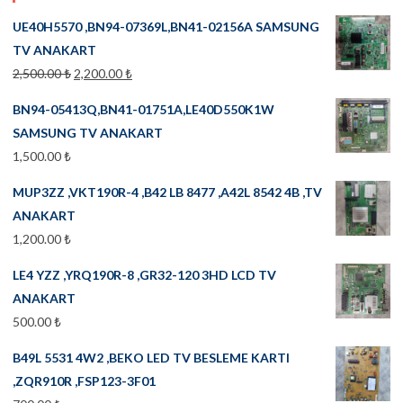
UE40H5570 ,BN94-07369L,BN41-02156A SAMSUNG
TV ANAKART
2,500.00
₺
2,200.00
₺
BN94-05413Q,BN41-01751A,LE40D550K1W
SAMSUNG TV ANAKART
1,500.00
₺
MUP3ZZ ,VKT190R-4 ,B42 LB 8477 ,A42L 8542 4B ,TV
ANAKART
1,200.00
₺
LE4 YZZ ,YRQ190R-8 ,GR32-120 3HD LCD TV
ANAKART
500.00
₺
B49L 5531 4W2 ,BEKO LED TV BESLEME KARTI
,ZQR910R ,FSP123-3F01