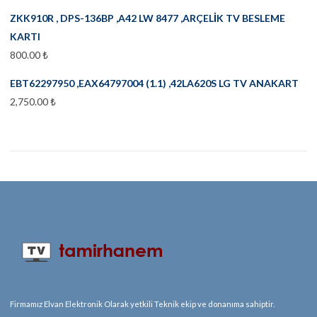
ZKK910R , DPS-136BP ,A42 LW 8477 ,ARÇELİK TV BESLEME
KARTI
800.00
₺
EBT62297950 ,EAX64797004 (1.1) ,42LA620S LG TV ANAKART
2,750.00
₺
Firmamız Elvan Elektronik Olarak yetkili Teknik ekip ve donanıma sahiptir.