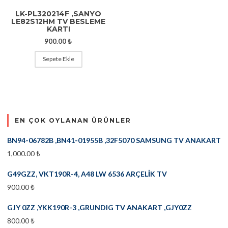
LK-PL320214F ,SANYO
LE82S12HM TV BESLEME
KARTI
900.00
₺
Sepete Ekle
EN ÇOK OYLANAN ÜRÜNLER
BN94-06782B ,BN41-01955B ,32F5070 SAMSUNG TV ANAKART
1,000.00
₺
G49GZZ, VKT190R-4, A48 LW 6536 ARÇELİK TV
900.00
₺
GJY 0ZZ ,YKK190R-3 ,GRUNDIG TV ANAKART ,GJY0ZZ
800.00
₺