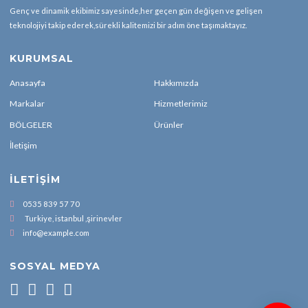
Genç ve dinamik ekibimiz sayesinde,her geçen gün değişen ve gelişen
teknolojiyi takip ederek,sürekli kalitemizi bir adım öne taşımaktayız.
KURUMSAL
Anasayfa
Hakkımızda
Markalar
Hizmetlerimiz
BÖLGELER
Ürünler
İletişim
İLETIŞIM
0535 839 57 70
Turkiye, istanbul ,şirinevler
info@example.com
SOSYAL MEDYA