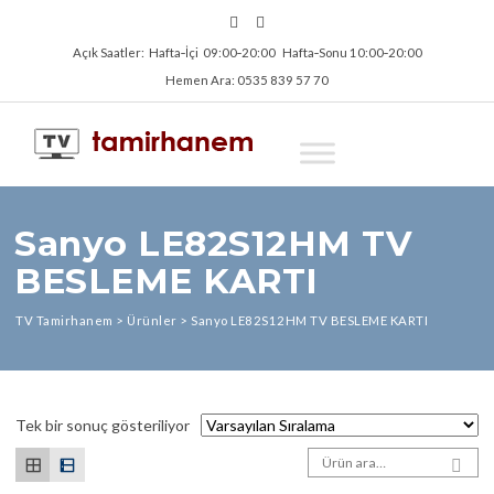
Açık Saatler: Hafta‑İçi 09:00‑20:00 Hafta‑Sonu 10:00‑20:00
Hemen Ara: 0535 839 57 70
Sanyo LE82S12HM TV
BESLEME KARTI
TV Tamirhanem
>
Ürünler
>
Sanyo LE82S12HM TV BESLEME KARTI
Tek bir sonuç gösteriliyor
Arama sonuçları:
SEA