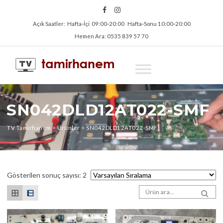
Açık Saatler: Hafta‑İçi 09:00‑20:00 Hafta‑Sonu 10:00‑20:00
Hemen Ara: 0535 839 57 70
SN042DLD12AT022-SMF
TV Tamirhanem
>
Ürünler
>
SN042DLD12AT022-SMF
Gösterilen sonuç sayısı: 2
Arama sonuçları:
SEA