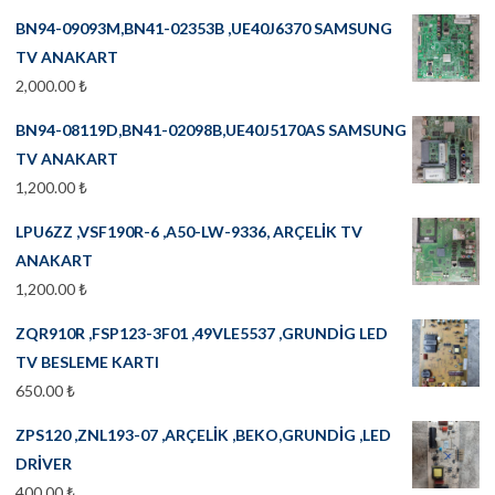
BN94-09093M,BN41-02353B ,UE40J6370 SAMSUNG
TV ANAKART
2,000.00
₺
BN94-08119D,BN41-02098B,UE40J5170AS SAMSUNG
TV ANAKART
1,200.00
₺
LPU6ZZ ,VSF190R-6 ,A50-LW-9336, ARÇELİK TV
ANAKART
1,200.00
₺
ZQR910R ,FSP123-3F01 ,49VLE5537 ,GRUNDİG LED
TV BESLEME KARTI
650.00
₺
ZPS120 ,ZNL193-07 ,ARÇELİK ,BEKO,GRUNDİG ,LED
DRİVER
400.00
₺