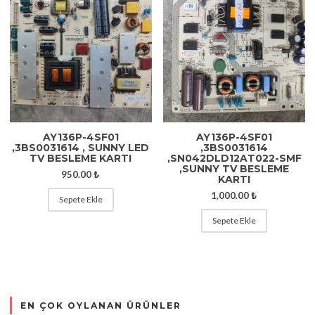
AY136P-4SF01
AY136P-4SF01
,3BS0031614 , SUNNY LED
,3BS0031614
TV BESLEME KARTI
,SN042DLD12AT022-SMF
,SUNNY TV BESLEME
950.00
₺
KARTI
1,000.00
₺
Sepete Ekle
Sepete Ekle
EN ÇOK OYLANAN ÜRÜNLER