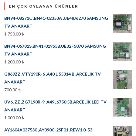
EN ÇOK OYLANAN ÜRÜNLER
BN94-08271C ,BN41-02353A ,UE48J6270 SAMSUNG
TV ANAKART
1,750.00
₺
BN94-06781S,BN41-01955B,UE32F5070 SAMSUNG
TV ANAKART
1,200.00
₺
G869ZZ ,VTY190R-6 ,A40 L 55314 B ,ARÇELİK TV
ANAKART
700.00
₺
UV6JZZ ,ZG7190R-9 ,A49L6750 5B,ARÇELİK LED TV
ANAKART
1,000.00
₺
AY1604A037530 ,AY090C-2SF01 ,REW1.0-53