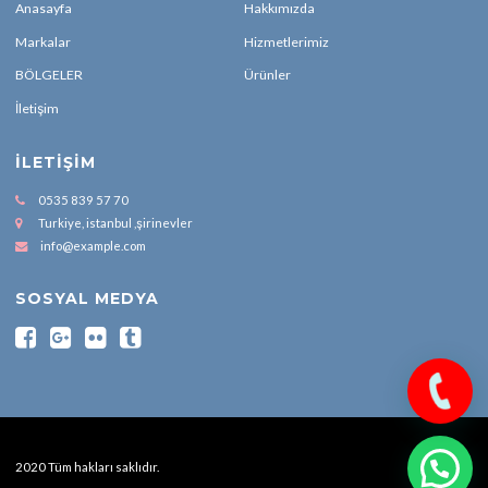
Anasayfa
Hakkımızda
Markalar
Hizmetlerimiz
BÖLGELER
Ürünler
İletişim
İLETIŞIM
0535 839 57 70
Turkiye, istanbul ,şirinevler
info@example.com
SOSYAL MEDYA
2020 Tüm hakları saklıdır.