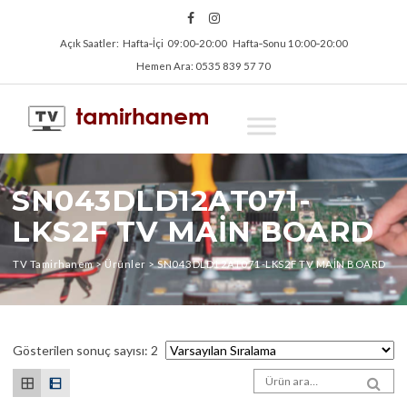
Açık Saatler: Hafta‑İçi 09:00‑20:00 Hafta‑Sonu 10:00‑20:00
Hemen Ara: 0535 839 57 70
SN043DLD12AT071-
LKS2F TV MAİN BOARD
TV Tamirhanem
>
Ürünler
>
SN043DLD12AT071-LKS2F TV MAİN BOARD
Gösterilen sonuç sayısı: 2
Arama sonuçları:
SEA