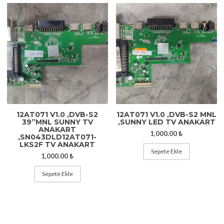
12AT071 V1.0 ,DVB-S2
12AT071 V1.0 ,DVB-S2 MNL
39”MNL SUNNY TV
,SUNNY LED TV ANAKART
ANAKART
1,000.00
₺
,SN043DLD12AT071-
LKS2F TV ANAKART
Sepete Ekle
1,000.00
₺
Sepete Ekle