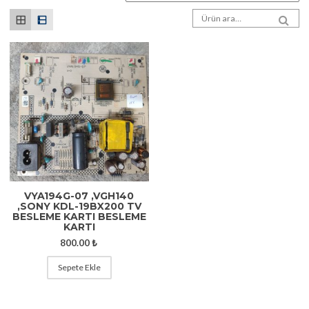
Arama sonuçları:
SEA
VYA194G-07 ,VGH140
,SONY KDL-19BX200 TV
BESLEME KARTI BESLEME
KARTI
800.00
₺
Sepete Ekle