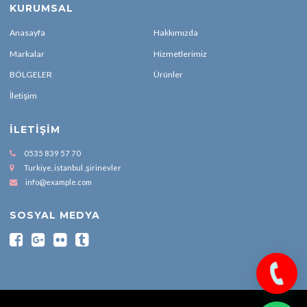
KURUMSAL
Anasayfa
Hakkımızda
Markalar
Hizmetlerimiz
BÖLGELER
Ürünler
İletişim
İLETIŞIM
0535 839 57 70
Turkiye, istanbul ,şirinevler
info@example.com
SOSYAL MEDYA