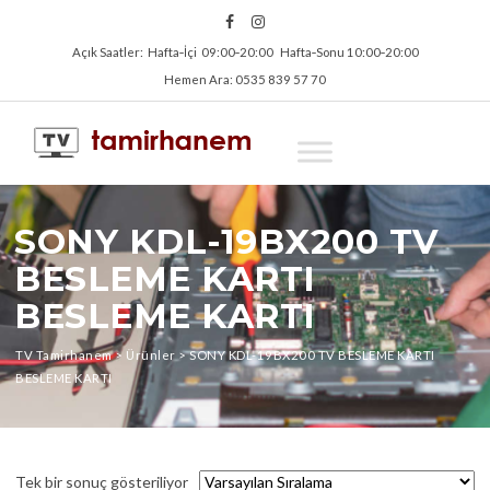
Açık Saatler: Hafta‑İçi 09:00‑20:00 Hafta‑Sonu 10:00‑20:00
Hemen Ara: 0535 839 57 70
SONY KDL-19BX200 TV
BESLEME KARTI
BESLEME KARTI
TV Tamirhanem
>
Ürünler
>
SONY KDL-19BX200 TV BESLEME KARTI
BESLEME KARTI
Tek bir sonuç gösteriliyor