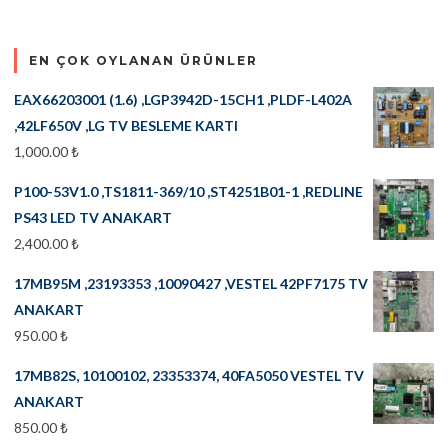
EN ÇOK OYLANAN ÜRÜNLER
EAX66203001 (1.6) ,LGP3942D-15CH1 ,PLDF-L402A
,42LF650V ,LG TV BESLEME KARTI
1,000.00
₺
P100-53V1.0 ,TS1811-369/10 ,ST4251B01-1 ,REDLINE
PS43 LED TV ANAKART
2,400.00
₺
17MB95M ,23193353 ,10090427 ,VESTEL 42PF7175 TV
ANAKART
950.00
₺
17MB82S, 10100102, 23353374, 40FA5050 VESTEL TV
ANAKART
850.00
₺