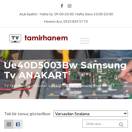
Açık Saatler: Hafta‑İçi 09:00‑20:00 Hafta‑Sonu 10:00‑20:00
Hemen Ara: 0535 839 57 70
Ue40D5003Bw Samsung
Tv ANAKART
TV Tamirhanem
>
Ürünler
>
Ue40D5003Bw Samsung Tv ANAKART
Tek bir sonuç gösteriliyor
Arama sonuçları:
SEA