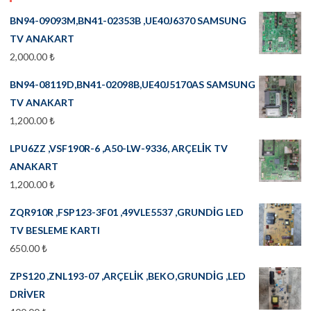
BN94-09093M,BN41-02353B ,UE40J6370 SAMSUNG
TV ANAKART
2,000.00
₺
BN94-08119D,BN41-02098B,UE40J5170AS SAMSUNG
TV ANAKART
1,200.00
₺
LPU6ZZ ,VSF190R-6 ,A50-LW-9336, ARÇELİK TV
ANAKART
1,200.00
₺
ZQR910R ,FSP123-3F01 ,49VLE5537 ,GRUNDİG LED
TV BESLEME KARTI
650.00
₺
ZPS120 ,ZNL193-07 ,ARÇELİK ,BEKO,GRUNDİG ,LED
DRİVER