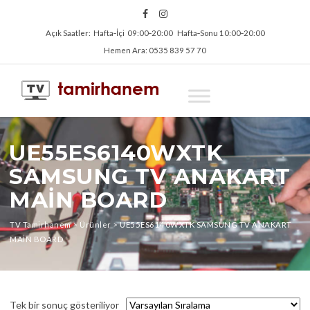
Açık Saatler: Hafta‑İçi 09:00‑20:00 Hafta‑Sonu 10:00‑20:00
Hemen Ara: 0535 839 57 70
UE55ES6140WXTK
SAMSUNG TV ANAKART
MAİN BOARD
TV Tamirhanem
>
Ürünler
>
UE55ES6140WXTK SAMSUNG TV ANAKART
MAİN BOARD
Tek bir sonuç gösteriliyor