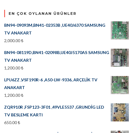
EN ÇOK OYLANAN ÜRÜNLER
BN94-09093M,BN41-02353B ,UE40J6370 SAMSUNG
TV ANAKART
2,000.00
₺
BN94-08119D,BN41-02098B,UE40J5170AS SAMSUNG
TV ANAKART
1,200.00
₺
LPU6ZZ ,VSF190R-6 ,A50-LW-9336, ARÇELİK TV
ANAKART
1,200.00
₺
ZQR910R ,FSP123-3F01 ,49VLE5537 ,GRUNDİG LED
TV BESLEME KARTI
650.00
₺