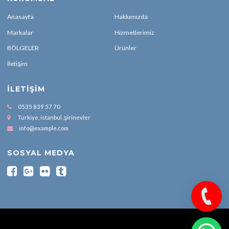
Anasayfa
Hakkımızda
Markalar
Hizmetlerimiz
BÖLGELER
Ürünler
İletişim
İLETIŞIM
0535 839 57 70
Turkiye, istanbul ,şirinevler
info@example.com
SOSYAL MEDYA