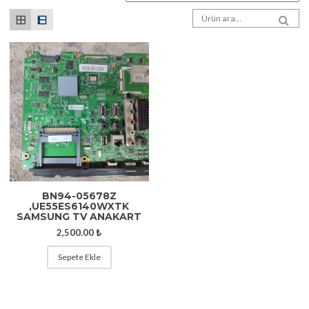
Arama sonuçları:
SEA
BN94-05678Z
,UE55ES6140WXTK
SAMSUNG TV ANAKART
2,500.00
₺
Sepete Ekle