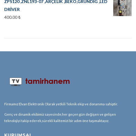
ZPS120 ,ZNL193-07 ,ARÇELİK ,BEKO,GRUNDİG ,LED
DRİVER
400.00
₺
Firmamız Elvan Elektronik Olarak yetkili Teknik ekip ve donanıma sahiptir.
Genç ve dinamik ekibimiz sayesinde,her geçen gün değişen ve gelişen
teknolojiyi takip ederek,sürekli kalitemizi bir adım öne taşımaktayız.
KURUMSAL