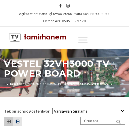
Açık Saatler: Hafta‑İçi 09:00‑20:00 Hafta‑Sonu 10:00‑20:00
Hemen Ara: 0535 839 57 70
VESTEL 32VH3000 TV
POWER BOARD
TV Tamirhanem
>
Ürünler
>
VESTEL 32VH3000 TV POWER BOARD
Tek bir sonuç gösteriliyor
Arama sonuçları:
SEA