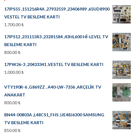
17IPS55 ,151216R4A ,27932559 ,23406989 ,65UD8900
VESTEL TV BESLEME KARTI
1,700.00
₺
17IPS12 ,231115R3 ,23281584 ,43HL600 Hİ-LEVEL TV
BESLEME KARTI
800.00
₺
17PW26-3 ,20433341 ,VESTEL TV BESLEME KARTI
1,000.00
₺
VTY190R-6 ,G869ZZ , A40-LW-7336 ,ARÇELİK TV
ANAKART
800.00
₺
BN44-00803A ,L48CS1_FHS ,UE48J6300 SAMSUNG
TV BESLEME KARTI
850.00
₺