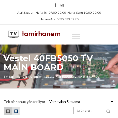
Açık Saatler: Hafta‑İçi 09:00‑20:00 Hafta‑Sonu 10:00‑20:00
Hemen Ara: 0535 839 57 70
Vestel 40FB5050 TV
MAİN BOARD
TV Tamirhanem
>
Ürünler
>
Vestel 40FB5050 TV MAİN BOARD
Tek bir sonuç gösteriliyor
Arama sonuçları:
SEA