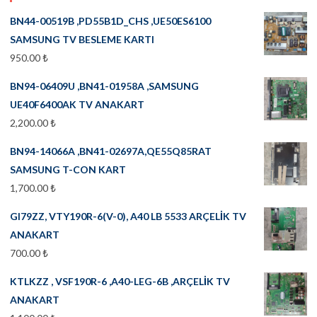
BN44-00519B ,PD55B1D_CHS ,UE50ES6100
SAMSUNG TV BESLEME KARTI
950.00
₺
BN94-06409U ,BN41-01958A ,SAMSUNG
UE40F6400AK TV ANAKART
2,200.00
₺
BN94-14066A ,BN41-02697A,QE55Q85RAT
SAMSUNG T-CON KART
1,700.00
₺
GI79ZZ, VTY190R-6(V-0), A40 LB 5533 ARÇELİK TV
ANAKART
700.00
₺
KTLKZZ , VSF190R-6 ,A40-LEG-6B ,ARÇELİK TV
ANAKART