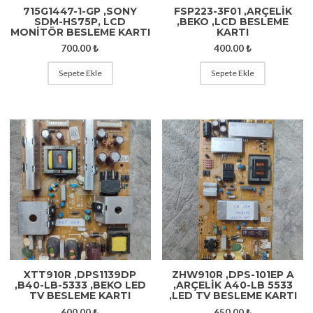
715G1447-1-GP ,SONY
FSP223-3F01 ,ARÇELİK
SDM-HS75P, LCD
,BEKO ,LCD BESLEME
MONİTÖR BESLEME KARTI
KARTI
700.00
₺
400.00
₺
Sepete Ekle
Sepete Ekle
XTT910R ,DPS1139DP
ZHW910R ,DPS-101EP A
,B40-LB-5333 ,BEKO LED
,ARÇELIK A40-LB 5533
TV BESLEME KARTI
,LED TV BESLEME KARTI
600.00
₺
650.00
₺