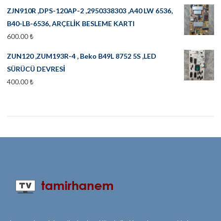
ZJN910R ,DPS-120AP-2 ,2950338303 ,A40 LW 6536,
B40-LB-6536, ARÇELİK BESLEME KARTI
600.00
₺
ZUN120 ,ZUM193R-4 , Beko B49L 8752 5S ,LED
SÜRÜCÜ DEVRESİ
400.00
₺