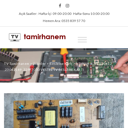
Açık Saatler: Hafta‑İçi 09:00‑20:00 Hafta‑Sonu 10:00‑20:00
Hemen Ara: 0535 839 57 70
TV Tamirhanem
>
Ürünler
>
Besleme Kartı
>
17IPS19-4 ,V1 130612
,23042149 ,32PF7050 VESTEL TV BESLEME KARTI