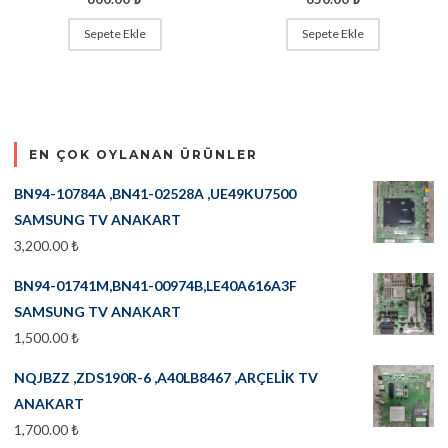
Sepete Ekle
Sepete Ekle
EN ÇOK OYLANAN ÜRÜNLER
BN94-10784A ,BN41-02528A ,UE49KU7500
SAMSUNG TV ANAKART
3,200.00
₺
BN94-01741M,BN41-00974B,LE40A616A3F
SAMSUNG TV ANAKART
1,500.00
₺
NQJBZZ ,ZDS190R-6 ,A40LB8467 ,ARÇELİK TV
ANAKART
1,700.00
₺