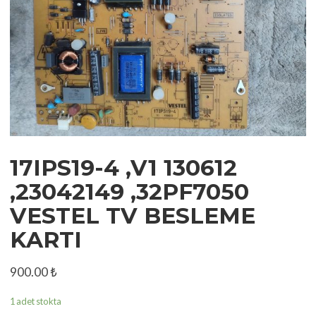
17IPS19-4 ,V1 130612
,23042149 ,32PF7050
VESTEL TV BESLEME
KARTI
900.00
₺
1 adet stokta