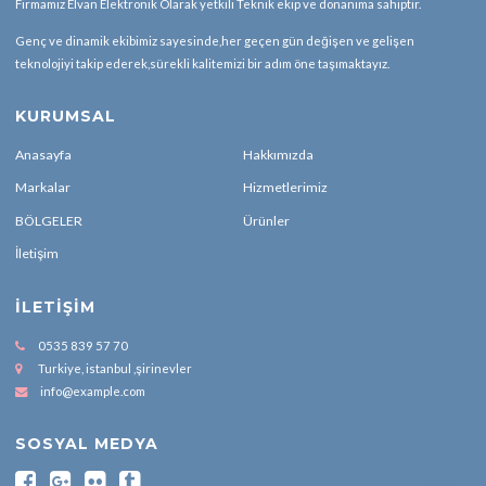
Firmamız Elvan Elektronik Olarak yetkili Teknik ekip ve donanıma sahiptir.
Genç ve dinamik ekibimiz sayesinde,her geçen gün değişen ve gelişen
teknolojiyi takip ederek,sürekli kalitemizi bir adım öne taşımaktayız.
KURUMSAL
Anasayfa
Hakkımızda
Markalar
Hizmetlerimiz
BÖLGELER
Ürünler
İletişim
İLETIŞIM
0535 839 57 70
Turkiye, istanbul ,şirinevler
info@example.com
SOSYAL MEDYA