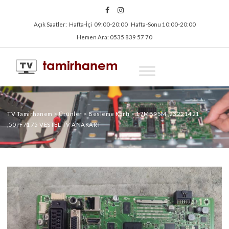
Açık Saatler: Hafta‑İçi 09:00‑20:00 Hafta‑Sonu 10:00‑20:00
Hemen Ara: 0535 839 57 70
TV Tamirhanem
>
Ürünler
>
Besleme Kartı
>
17MB95M ,23221421
,50PF7175 VESTEL TV ANAKART