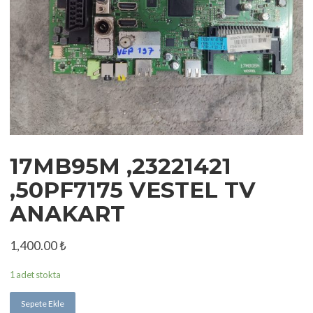
17MB95M ,23221421
,50PF7175 VESTEL TV
ANAKART
1,400.00
₺
1 adet stokta
Sepete Ekle