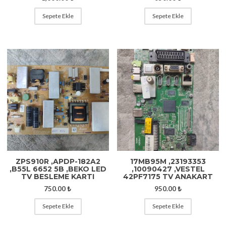
Sepete Ekle
Sepete Ekle
ZPS910R ,APDP-182A2
17MB95M ,23193353
,B55L 6652 5B ,BEKO LED
,10090427 ,VESTEL
TV BESLEME KARTI
42PF7175 TV ANAKART
750.00
₺
950.00
₺
Sepete Ekle
Sepete Ekle