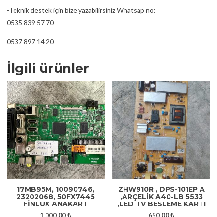
-Teknik destek için bize yazabilirsiniz Whatsap no:
0535 839 57 70
0537 897 14 20
İlgili ürünler
17MB95M, 10090746,
ZHW910R , DPS-101EP A
23202068, 50FX7445
,ARÇELIK A40-LB 5533
FİNLUX ANAKART
,LED TV BESLEME KARTI
1,000.00
₺
650.00
₺