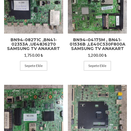
BN94-08271C ,BN41-
BN94–04175M , BN41-
02353A ,UE48J6270
01536B ,LE40C530F800A
SAMSUNG TV ANAKART
SAMSUNG TV ANAKART
1,750.00
₺
1,200.00
₺
Sepete Ekle
Sepete Ekle