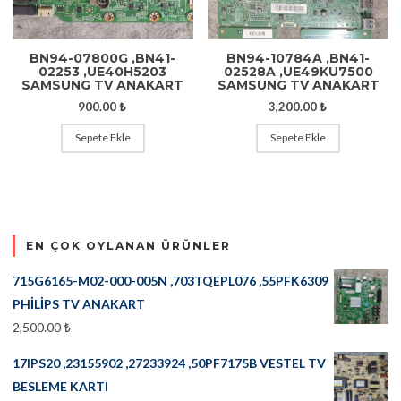
BN94-07800G ,BN41-
BN94-10784A ,BN41-
02253 ,UE40H5203
02528A ,UE49KU7500
SAMSUNG TV ANAKART
SAMSUNG TV ANAKART
900.00
₺
3,200.00
₺
Sepete Ekle
Sepete Ekle
EN ÇOK OYLANAN ÜRÜNLER
715G6165-M02-000-005N ,703TQEPL076 ,55PFK6309
PHİLİPS TV ANAKART
2,500.00
₺
17IPS20 ,23155902 ,27233924 ,50PF7175B VESTEL TV
BESLEME KARTI