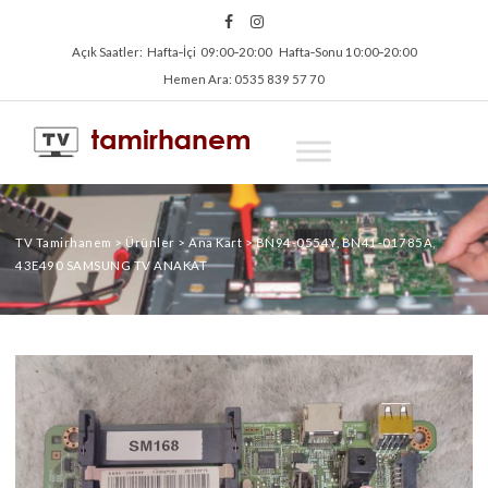
Açık Saatler: Hafta‑İçi 09:00‑20:00 Hafta‑Sonu 10:00‑20:00
Hemen Ara: 0535 839 57 70
TV Tamirhanem
>
Ürünler
>
Ana Kart
>
BN94-0554Y, BN41-01785A,
43E490 SAMSUNG TV ANAKAT