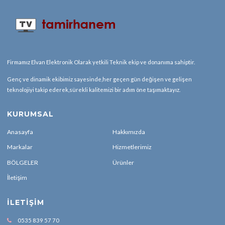
Firmamız Elvan Elektronik Olarak yetkili Teknik ekip ve donanıma sahiptir.
Genç ve dinamik ekibimiz sayesinde,her geçen gün değişen ve gelişen
teknolojiyi takip ederek,sürekli kalitemizi bir adım öne taşımaktayız.
KURUMSAL
Anasayfa
Hakkımızda
Markalar
Hizmetlerimiz
BÖLGELER
Ürünler
İletişim
İLETIŞIM
0535 839 57 70