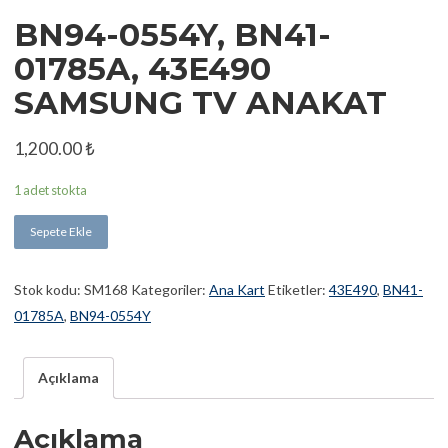
BN94-0554Y, BN41-
01785A, 43E490
SAMSUNG TV ANAKAT
1,200.00
₺
1 adet stokta
Sepete Ekle
Stok kodu:
SM168
Kategoriler:
Ana Kart
Etiketler:
43E490
,
BN41-
01785A
,
BN94-0554Y
Açıklama
Açıklama