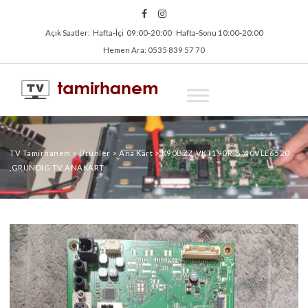
Açık Saatler: Hafta‑İçi 09:00‑20:00 Hafta‑Sonu 10:00‑20:00
Hemen Ara: 0535 839 57 70
TV Tamirhanem
>
Ürünler
>
Ana Kart
>
K90BZZ ,VKT190R-6 ,40VLE6520
,GRUNDIG TV ANAKART