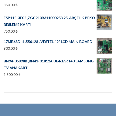
850.00
₺
FSP115-3F02 ,ZGC910R311000253 25 ,ARÇELİK BEKO
BESLEME KARTI
750.00
₺
17MB63D-1 ,556128 , VESTEL 42" LCD MAIN BOARD
900.00
₺
BN94-05898B ,BN41-01812A,UE46ES6140 SAMSUNG
TV ANAKART
1,500.00
₺