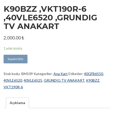
K90BZZ ,VKT190R-6
,40VLE6520 ,GRUNDIG
TV ANAKART
2,000.00
₺
1 adet stokta
Sepete Ekle
Stok kodu:
BM109
Kategoriler:
Ana Kart
Etiketler:
40GFB6550
,
40VLE6520
,
40VLE6525
,
GRUNDIG TV ANAKART
,
K90BZZ
,
VKT190R-6
Açıklama