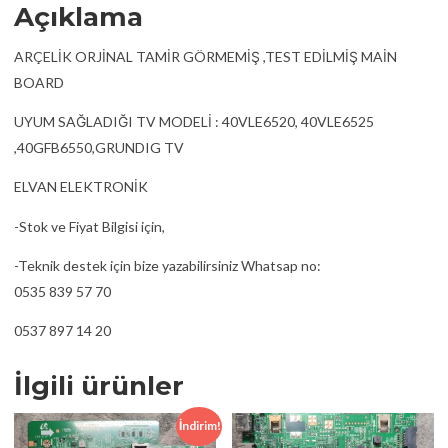
Açıklama
ARÇELİK ORJİNAL TAMİR GÖRMEMİŞ ,TEST EDİLMİŞ MAİN
BOARD
UYUM SAĞLADIĞI TV MODELİ : 40VLE6520, 40VLE6525
,40GFB6550,GRUNDIG TV
ELVAN ELEKTRONİK
-Stok ve Fiyat Bilgisi için,
-Teknik destek için bize yazabilirsiniz Whatsap no:
0535 839 57 70
0537 897 14 20
İlgili ürünler
İndirim!