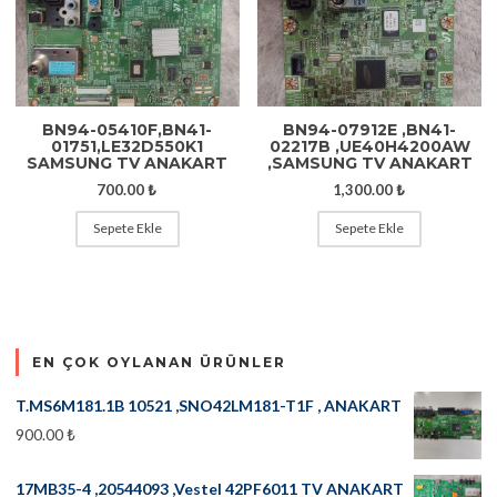
BN94-05410F,BN41-
BN94-07912E ,BN41-
01751,LE32D550K1
02217B ,UE40H4200AW
SAMSUNG TV ANAKART
,SAMSUNG TV ANAKART
700.00
₺
1,300.00
₺
Sepete Ekle
Sepete Ekle
EN ÇOK OYLANAN ÜRÜNLER
T.MS6M181.1B 10521 ,SNO42LM181-T1F , ANAKART
900.00
₺
17MB35-4 ,20544093 ,Vestel 42PF6011 TV ANAKART