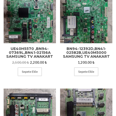
UE40H5570 ,BN94-
BN94-12392D,BN41-
07369L,BN41-02156A
02582B,UE40M5000
SAMSUNG TV ANAKART
SAMSUNG TV ANAKART
2,500.00
₺
2,200.00
₺
1,200.00
₺
Sepete Ekle
Sepete Ekle