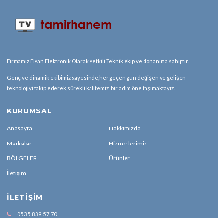
Firmamız Elvan Elektronik Olarak yetkili Teknik ekip ve donanıma sahiptir.
Genç ve dinamik ekibimiz sayesinde,her geçen gün değişen ve gelişen
teknolojiyi takip ederek,sürekli kalitemizi bir adım öne taşımaktayız.
KURUMSAL
Anasayfa
Hakkımızda
Markalar
Hizmetlerimiz
BÖLGELER
Ürünler
İletişim
İLETIŞIM
0535 839 57 70